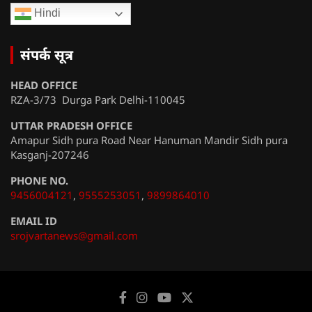
Hindi
संपर्क सूत्र
HEAD OFFICE
RZA-3/73 Durga Park Delhi-110045
UTTAR PRADESH OFFICE
Amapur Sidh pura Road Near Hanuman Mandir Sidh pura
Kasganj-207246
PHONE NO.
9456004121
,
9555253051
,
9899864010
EMAIL ID
srojvartanews@gmail.com