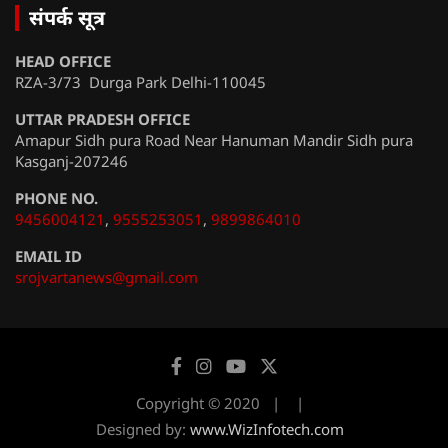
संपर्क सूत्र
HEAD OFFICE
RZA-3/73 Durga Park Delhi-110045
UTTAR PRADESH OFFICE
Amapur Sidh pura Road Near Hanuman Mandir Sidh pura
Kasganj-207246
PHONE NO.
9456004121
,
9555253051
,
9899864010
EMAIL ID
srojvartanews@gmail.com
Copyright © 2020
Designed by:
www.WizInfotech.com