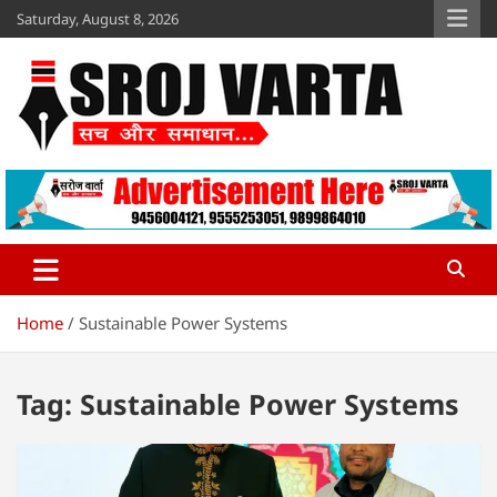
Skip
Saturday, August 8, 2026
to
content
Sroj Varta
www.srojvarta.in
Home
Sustainable Power Systems
Tag:
Sustainable Power Systems