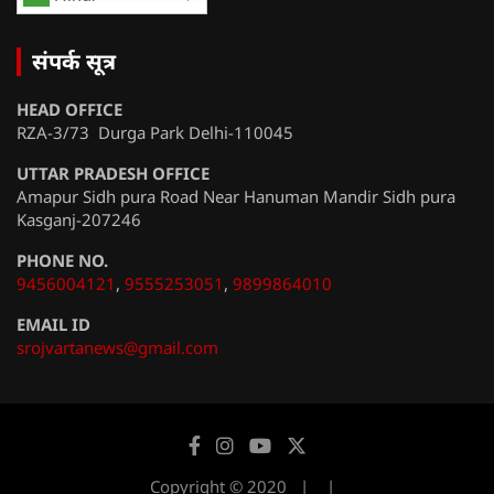
संपर्क सूत्र
HEAD OFFICE
RZA-3/73 Durga Park Delhi-110045
UTTAR PRADESH OFFICE
Amapur Sidh pura Road Near Hanuman Mandir Sidh pura
Kasganj-207246
PHONE NO.
9456004121
,
9555253051
,
9899864010
EMAIL ID
srojvartanews@gmail.com
Copyright © 2020