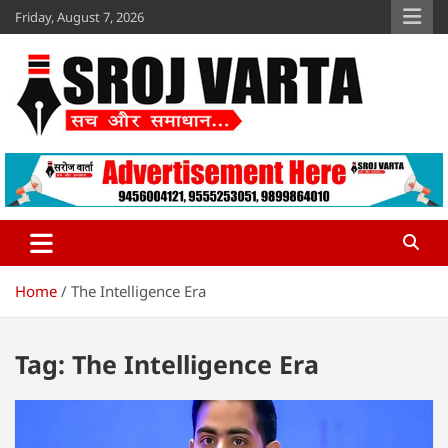
Skip
Friday, August 7, 2026
to
content
Sroj Varta
www.srojvarta.in
Home
The Intelligence Era
Tag:
The Intelligence Era