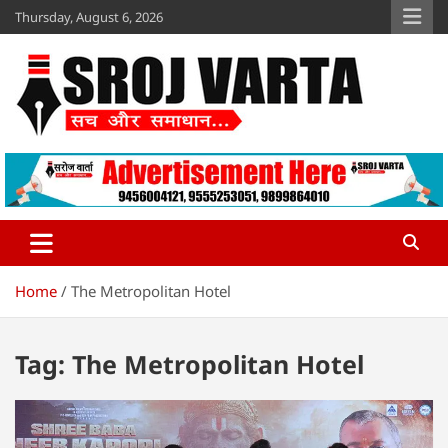
Skip
Thursday, August 6, 2026
to
content
Sroj Varta
www.srojvarta.in
Home
The Metropolitan Hotel
Tag:
The Metropolitan Hotel