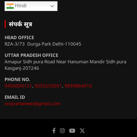
Hindi
संपर्क सूत्र
HEAD OFFICE
RZA-3/73 Durga Park Delhi-110045
UTTAR PRADESH OFFICE
Amapur Sidh pura Road Near Hanuman Mandir Sidh pura
Kasganj-207246
PHONE NO.
9456004121
,
9555253051
,
9899864010
EMAIL ID
srojvartanews@gmail.com