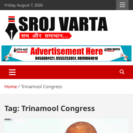
Skip
Friday, August 7, 2026
to
content
Sroj Varta
www.srojvarta.in
Home
Trinamool Congress
Tag:
Trinamool Congress