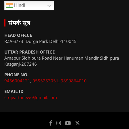
Hindi
संपर्क सूत्र
HEAD OFFICE
RZA-3/73 Durga Park Delhi-110045
UTTAR PRADESH OFFICE
Amapur Sidh pura Road Near Hanuman Mandir Sidh pura
Kasganj-207246
PHONE NO.
9456004121
,
9555253051
,
9899864010
EMAIL ID
srojvartanews@gmail.com