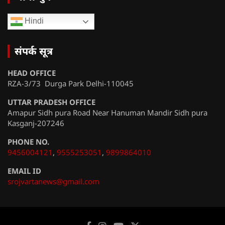
Hindi
संपर्क सूत्र
HEAD OFFICE
RZA-3/73 Durga Park Delhi-110045
UTTAR PRADESH OFFICE
Amapur Sidh pura Road Near Hanuman Mandir Sidh pura
Kasganj-207246
PHONE NO.
9456004121
,
9555253051
,
9899864010
EMAIL ID
srojvartanews@gmail.com