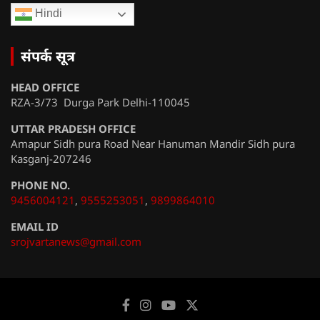
Hindi
संपर्क सूत्र
HEAD OFFICE
RZA-3/73 Durga Park Delhi-110045
UTTAR PRADESH OFFICE
Amapur Sidh pura Road Near Hanuman Mandir Sidh pura
Kasganj-207246
PHONE NO.
9456004121
,
9555253051
,
9899864010
EMAIL ID
srojvartanews@gmail.com