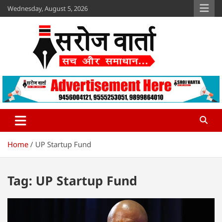
Skip
Wednesday, August 5, 2026
to
content
Sroj Varta
www.srojvarta.in
Home
UP Startup Fund
Tag:
UP Startup Fund