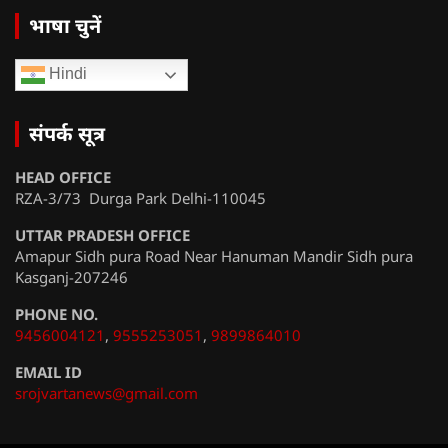
भाषा चुनें
Hindi
संपर्क सूत्र
HEAD OFFICE
RZA-3/73 Durga Park Delhi-110045
UTTAR PRADESH OFFICE
Amapur Sidh pura Road Near Hanuman Mandir Sidh pura
Kasganj-207246
PHONE NO.
9456004121
,
9555253051
,
9899864010
EMAIL ID
srojvartanews@gmail.com