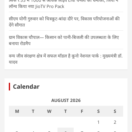
सिर्फ ₹55 में 1000 से अधिक लाइव टीवी चैनलों का धमाका, जियो ने
लॉन्च किया नया JioTV Pro Pack
सीएम योगी गुरुवार को चित्रकूट-बांदा दौरे पर, विकास परियोजनाओं की
देंगे सौगात
ग्राम विकास चौपाल— किसान को पानी-बिजली की उपलब्धता के लिए
बनाया रोडमैप
वन्य जीव संरक्षण क्षेत्र में सफल मॉडल है कूनो नेशनल पार्क : मुख्यमंत्री डॉ.
यादव
Calendar
AUGUST 2026
M
T
W
T
F
S
S
1
2