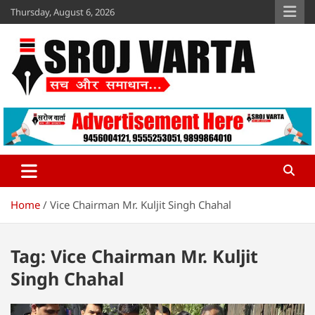
Skip
Thursday, August 6, 2026
to
content
Sroj Varta
www.srojvarta.in
Home
Vice Chairman Mr. Kuljit Singh Chahal
Tag:
Vice Chairman Mr. Kuljit
Singh Chahal