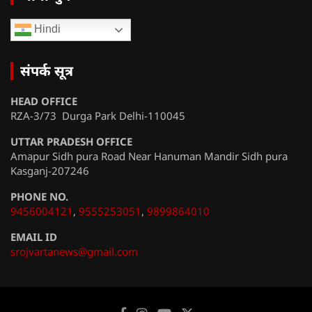
Hindi
संपर्क सूत्र
HEAD OFFICE
RZA-3/73 Durga Park Delhi-110045
UTTAR PRADESH OFFICE
Amapur Sidh pura Road Near Hanuman Mandir Sidh pura
Kasganj-207246
PHONE NO.
9456004121
,
9555253051
,
9899864010
EMAIL ID
srojvartanews@gmail.com