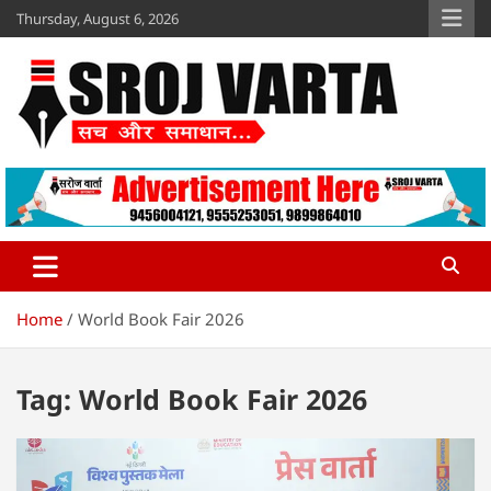
Skip
Thursday, August 6, 2026
to
content
Sroj Varta
www.srojvarta.in
Home
World Book Fair 2026
Tag:
World Book Fair 2026