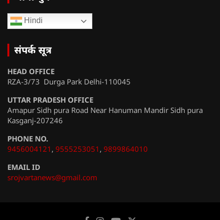
Hindi
संपर्क सूत्र
HEAD OFFICE
RZA-3/73 Durga Park Delhi-110045
UTTAR PRADESH OFFICE
Amapur Sidh pura Road Near Hanuman Mandir Sidh pura
Kasganj-207246
PHONE NO.
9456004121
,
9555253051
,
9899864010
EMAIL ID
srojvartanews@gmail.com