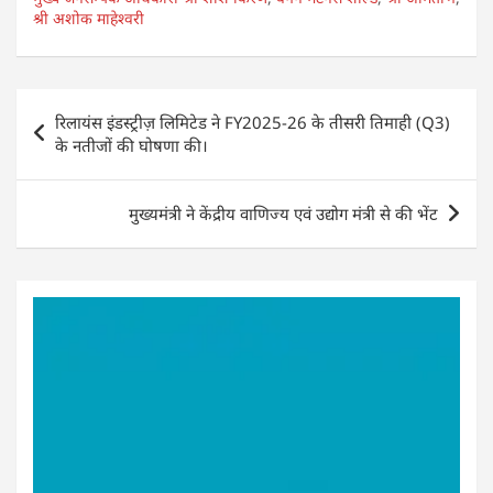
श्री अशोक माहेश्वरी
s
e
e
e
A
b
dI
p
o
n
Post
रिलायंस इंडस्ट्रीज़ लिमिटेड ने FY2025-26 के तीसरी तिमाही (Q3)
p
o
navigation
के नतीजों की घोषणा की।
k
मुख्यमंत्री ने केंद्रीय वाणिज्य एवं उद्योग मंत्री से की भेंट