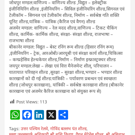
जोधपुर मण्डल:वाणिज्य – वाणिज्य शील्ड ,विद्युत – इलेक्ट्रीक
इंजीनियिरिंग शील्ड ,इंजीनियरिंग – सिविल इंजीनियरिंग शील्ड,सिगनल एवं
टेलीकॉम – सिगनल एवं टेलीकॉम शील्ड, निर्माण – सर्वश्रेष्ठ गति शक्ति
यूनिट शील्ड,यांत्रिक – यांत्रिक (कैरिज एवं वैगन) शील्ड
अजमेर मण्डल: वाणिज्य – रेल मदद शील्ड,वाणिज्य – टिकट चैकिंग
शील्ड, कार्मिक- कार्मिक शील्ड, संरक्षा- संरक्षा शील्ड, राजभाषा –
राजभाषा शील्ड
बीकानेर मण्डल: विद्युत – बेस्ट रनिंग रूम शील्ड (हिसार रनिंग रूम)
,इंजीनियरिंग – ट्रेक, आरओबी/आरयूबी एवं संरक्षा कार्य शील्ड,चिकित्सा
– कम्प्रहेसिव हेल्थकेयर शील्ड,निर्माण – निर्माण इन्फ्रास्ट्रक्चर शील्ड
जयपुर मण्डल:लेखा – लेखा एवं वित्त मैनेजमेन्ट शील्, परिचालन –
यातायात परिवहन शील्ड ,सुरक्षा – सुरक्षा शील्ड,भण्डार – भण्डार शील्ड
कारखानों को दी गई शील्ड:यांत्रिकी – पर्यावरण प्रबन्धन एवं स्वच्छता
शील्ड (जोधपुर कारखाना), यांत्रिकी – सर्वश्रेष्ठ कारखाना शील्ड (बीकानेर
कारखाना एवं अजमेर कैरिज कारखाना को संयुक्त रूप से)
Post Views:
113
W
F
Li
X
S
h
a
n
h
Tags:
उत्तर पश्चिम रेलवे
,
गोविंद बल्लभ पंत शील्ड
,
at
c
k
ar
मुख्य जनसम्पर्क अधिकारी श्री शशि किरण
,
वैगन मेंटेनेंस शील्ड
,
श्री अमिताभ
,