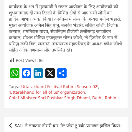
कार्यक्रम के अंत में मुख्यमंत्री ने सफल आयोजन के लिए आयोजकों को
शुभकामनाएं दीं तथा दिल्ली के विभिन्न क्षेत्रों से आए सभी लोगों का
हार्दिक आभार व्यक्त किया। कार्यक्रम में संस्था के अध्यक्ष मनोज भंडारी,
मुख्य आयोजक अनिल सिंह पानू, बलवंत भंडारी, ललित जोशी, त्रिलोक
कन्याल, रामनिवास यादव, सेवानिवृत्त डीजीपी छत्तीसगढ़ जगजीवन
कन्याल, सोशल मीडिया इन्फ्लुएंसर सौरभ जोशी, ‘रॉ हिटमैन’ के नाम से
प्रसिद्ध लकी बिष्ट, लखनऊ उत्तराखण्ड महापरिषद के अध्यक्ष गणेश जोशी
सहित अनेक गणमान्य लोग उपस्थित रहे।
Post Views:
86
W
F
Li
X
S
h
a
n
h
Tags:
'Uttarakhand Festival Rohini Season-02'
,
at
c
k
ar
'Uttarakhand for all of us' organization
,
Chief Minister Shri Pushkar Singh Dhami
s
e
e
e
,
Delhi
,
Rohini
A
b
dI
p
o
n
Post
SAIL ने लगातार तीसरी बार ‘ग्रेट प्लेस टू वर्क’ प्रमाणन हासिल किया।
p
o
navigation