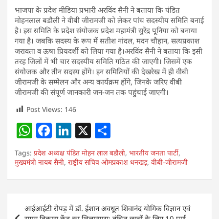
भाजपा के प्रदेश मीडिया प्रभारी अरविंद सैनी ने बताया कि पंडित
मोहनलाल बडौली ने वीबी जीरामजी को लेकर पांच सदस्यीय समिति बनाई
है। इस समिति के प्रदेश संयोजक प्रदेश महामंत्री सुरेंद्र पूनिया को बनाया
गया है। जबकि सदस्य के रूप में सतीश नांदल, मदन चौहान, सत्यप्रकाश
जरावता व ऊषा प्रियदर्शी को लिया गया है।अरविंद सैनी ने बताया कि इसी
तरह जिलों में भी चार सदस्यीय समिति गठित की जाएगी। जिसमें एक
संयोजक और तीन सदस्य होंगे। इन समितियों की देखरेख में ही वीबी
जीरामजी के सम्मेलन और अन्य कार्यक्रम होंगे, जिनके जरिए वीबी
जीरामजी की संपूर्ण जानकारी जन-जन तक पहुंचाई जाएगी।
Post Views:
146
W
F
Li
X
S
h
a
n
h
Tags:
प्रदेश अध्यक्ष पंडित मोहन लाल बडौली
,
भारतीय जनता पार्टी
,
at
c
k
ar
मुख्यमंत्री नायब सैनी
,
राष्ट्रीय सचिव ओमप्रकाश धनखड़
,
वीबी-जीरामजी
s
e
e
e
A
b
dI
Post
p
o
n
आईआईटी रोपड़ में डॉ. ईशान अवधूत शिवानंद योगिक विज्ञान एवं
navigation
समग्र विकास केंद्र का शिलान्यास; वंचित छात्रों के लिए 10 पूर्ण-