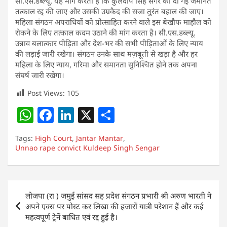
सी.एस.डब्ल्यू. यह मांग करता है कि कुलदीप सिंह सेंगर को दी गई जमानत
तत्काल रद्द की जाए और उसकी उम्रकैद की सजा तुरंत बहाल की जाए।
महिला संगठन अपराधियों को प्रोत्साहित करने वाले इस बेखौफ माहौल को
रोकने के लिए तत्काल कदम उठाने की मांग करता है। सी.एस.डब्ल्यू.
उन्नाव बलात्कार पीड़िता और देश-भर की सभी पीड़िताओं के लिए न्याय
की लड़ाई जारी रखेगा। संगठन उनके साथ मज़बूती से खड़ा है और हर
महिला के लिए न्याय, गरिमा और समानता सुनिश्चित होने तक अपना
संघर्ष जारी रखेगा।
Post Views:
105
W
F
Li
X
S
h
a
n
h
Tags:
High Court
,
Jantar Mantar
,
at
c
k
ar
Unnao rape convict Kuldeep Singh Sengar
s
e
e
e
A
b
dI
Post
p
o
n
लोजपा (रा ) जमुई सांसद सह प्रदेश संगठन प्रभारी श्री अरुण भारती ने
navigation
अपने एक्स पर पोस्ट कर लिखा की हजारों यात्री परेशान हैं और कई
p
o
महत्वपूर्ण ट्रेनें बाधित एवं रद्द हुई है।