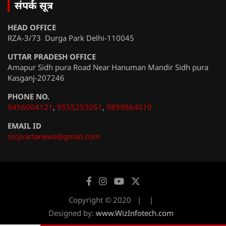
संपर्क सूत्र
HEAD OFFICE
RZA-3/73 Durga Park Delhi-110045
UTTAR PRADESH OFFICE
Amapur Sidh pura Road Near Hanuman Mandir Sidh pura
Kasganj-207246
PHONE NO.
9456004121
,
9555253051
,
9899864010
EMAIL ID
srojvartanews@gmail.com
Copyright © 2020
Designed by:
www.WizInfotech.com