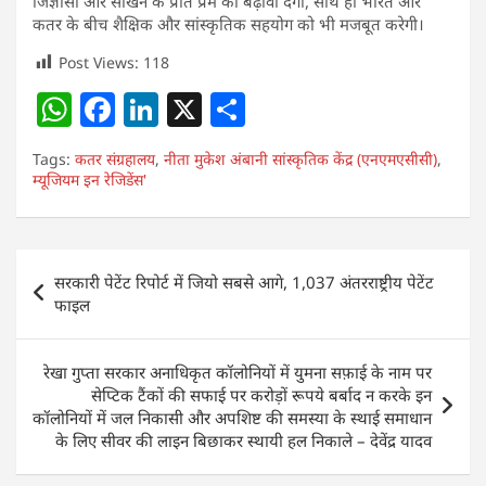
जिज्ञासा और सीखने के प्रति प्रेम को बढ़ावा देगी, साथ ही भारत और
कतर के बीच शैक्षिक और सांस्कृतिक सहयोग को भी मजबूत करेगी।
Post Views:
118
W
F
Li
X
S
h
a
n
h
Tags:
कतर संग्रहालय
,
नीता मुकेश अंबानी सांस्कृतिक केंद्र (एनएमएसीसी)
,
at
c
k
ar
म्यूजियम इन रेजिडेंस'
s
e
e
e
A
b
dI
Post
p
o
n
सरकारी पेटेंट रिपोर्ट में जियो सबसे आगे, 1,037 अंतरराष्ट्रीय पेटेंट
navigation
फाइल
p
o
k
रेखा गुप्ता सरकार अनाधिकृत कॉलोनियों में युमना सफ़ाई के नाम पर
सेप्टिक टैंकों की सफाई पर करोड़ों रूपये बर्बाद न करके इन
कॉलोनियों में जल निकासी और अपशिष्ट की समस्या के स्थाई समाधान
के लिए सीवर की लाइन बिछाकर स्थायी हल निकाले – देवेंद्र यादव