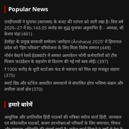
Popular News
एनडीएमसी ने मुनाफा (सरप्लस) के बजट की परंपरा को जारी रखा है। वित्त वर्ष
2026–27 में Rs.143.05 करोड़ का शुद्ध मुनाफा अनुमानित है – अध्यक्ष, श्री
केशव चंद्रा
(461)
डेलॉइट के प्रमुख सरकारी सम्मेलन ‘आरोहण (Ārohaṇa) 2025’ में हिमाचल
प्रदेश को “हिम परिवार” परियोजना के लिए मिला विशेष सम्मान
(449)
नॉर्थन वेस्टर्न रेलवे हेडक्वार्टर में समस्त अल्पवेतन भोगी कर्मचारियों को टीम
मित्राय फाउंडेशन के सहयोग से वितरण की गई गर्म वस्त्र लोई।
(397)
₹1000 करोड़ के यूपी स्टार्टअप फंड से नवाचार को मिल रहा मजबूत सहारा
(375)
स्मार्ट ग्रिड और स्टोरेज आधारित समाधानों से संचालित होगा भविष्य-सक्षम और
लचीला ऊर्जा क्षेत्र
(370)
हमारे बारेमें
आधुनिक और प्रगतिशील हिंदी पाठकों की पत्रिका सरोज वार्ता हिंदी, जानकार
एवं संवेदनशील पाठकों, सजग उपभोक्ताओं परिवारों के लिए समाचार, विचार
और सामान्य अभिरुचि की संपूर्ण खबरें है। सरोज वार्ता पिछले 8 वर्षों से देश के