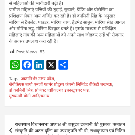
से महिलाओं की भागीदारी बढ़ी है।
ग्रामीण महिलाएं पत्तियों की तुड़ाई, सुखाने, ग्रेडिंग और प्रोसेसिंग का
प्रशिक्षण लेकर आय अर्जित कर रही हैं। डॉ कामिनी सिंह के अनुसार
मोरिंगा से टैबलेट, पाउडर, मोरिंगा चाय, हैंडमेड साबुन, मोरिंगा सीड आयल
और मोरिंगा लड्डू, मोरिंगा बिस्कुट बनते हैं। इसके माध्यम से प्रशिक्षित
महिलाएं गांव की अन्य महिलाओं को अपने साथ जोड़कर उन्हें भी रोजगार
के अवसर उपलब्ध करा रही हैं।
Post Views:
83
W
F
Li
X
S
h
a
n
h
Tags:
आत्मनिर्भर उत्तर प्रदेश
,
at
c
k
ar
जेवीकेएस बायो एनर्जी फार्मर प्रोडूसर कंपनी लिमिटेड बीकेटी लखनऊ
,
डॉ कामिनी सिंह
s
e
,
प्रोजेक्ट एग्रीकल्चर इंफ्रास्ट्रक्चर फंड
e
e
,
मुख्यमंत्री योगी आदित्यनाथ
A
b
dI
p
o
n
Post
p
o
राजस्थान विधानसभा अध्यक्ष श्री वासुदेव देवनानी की पुस्तक “सनातन
navigation
k
संस्कृति की अटल दृष्टि” का उपराष्ट्रपति सी.पी. राधाकृष्णन एवं नितिन