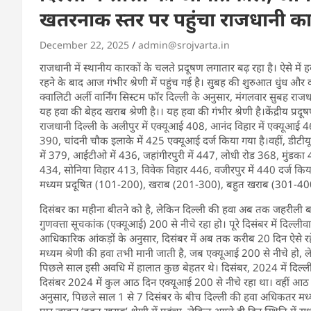
खतरनाक स्तर पर पहुंचा राजधानी क
December 22, 2025
admin@srojvarta.in
राजधानी में स्थानीय कारकों के चलते प्रदूषण लगातार बढ़ रहा है। ऐसे में
रहने के बाद आज गंभीर श्रेणी में पहुंच गई है। सुबह की शुरुआत धुंध औ
क्वालिटी अर्ली वार्निंग सिस्टम फॉर दिल्ली के अनुसार, मंगलवार सुबह र
यह हवा की बेहद खराब श्रेणी है।। यह हवा की गंभीर श्रेणी है।केंद्रीय प्रद
राजधानी दिल्ली के अलीपुर में एक्यूआई 408, आनंद विहार में एक्यूआई 46
390, चांदनी चौक इलाके में 425 एक्यूआई दर्ज किया गया है।वहीं, डीटीय
में 379, आईटीओ में 436, जहांगीरपुरी में 447, लोधी रोड 368, मुंडक
434, सोनिया विहार 413, विवेक विहार 446, वजीरपुर में 440 दर्ज कि
मध्यम प्रदूषित (101-200), खराब (201-300), बहुत खराब (301-400), 
दिसंबर का महीना बीतने को है, लेकिन दिल्ली की हवा अब तक जहरीली ब
गुणवत्ता सूचकांक (एक्यूआई) 200 से नीचे रहा हो। पूरे दिसंबर में दिल्ली
आधिकारिक आंकड़ों के अनुसार, दिसंबर में अब तक करीब 20 दिन ऐसे रहे ह
मध्यम श्रेणी की हवा तभी मानी जाती है, जब एक्यूआई 200 से नीचे हो, 
पिछले साल इसी अवधि में हालात कुछ बेहतर थे। दिसंबर, 2024 में दिल्ली 
दिसंबर 2024 में कुल आठ दिन एक्यूआई 200 से नीचे रहा था। वहीं आठ दिन
अनुसार, पिछले साल 1 से 7 दिसंबर के बीच दिल्ली की हवा अधिकतर मध्य
पार जाकर ‘बहुत खराब’ श्रेणी में पहुंचा, लेकिन अगले ही दिन स्थिति में स