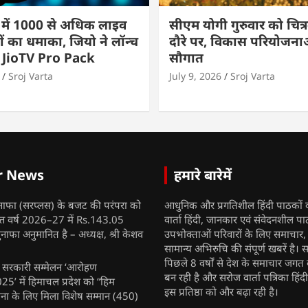
 में 1000 से अधिक लाइव
सीएम योगी गुरुवार को चित्र
ों का धमाका, जियो ने लॉन्च
दौरे पर, विकास परियोजनाओं
 JioTV Pro Pack
सौगात
Sroj Varta
July 9, 2026
Sroj Varta
r News
हमारे बारेमें
नाफा (सरप्लस) के बजट की परंपरा को
आधुनिक और प्रगतिशील हिंदी पाठकों 
ित्त वर्ष 2026–27 में Rs.143.05
वार्ता हिंदी, जानकार एवं संवेदनशील प
ुनाफा अनुमानित है – अध्यक्ष, श्री केशव
उपभोक्ताओं परिवारों के लिए समाचार
सामान्य अभिरुचि की संपूर्ण खबरें है। स
पिछले 8 वर्षों से देश के समाचार जगत क
ुख सरकारी सम्मेलन ‘आरोहण
बन रही है और सरोज वार्ता पत्रिका हिंद
’ में हिमाचल प्रदेश को “हिम
इस प्रतिष्ठा को और बढ़ा रही है।
ना के लिए मिला विशेष सम्मान
(450)