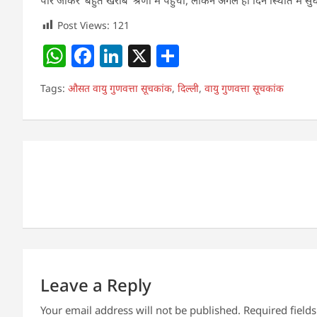
Post Views:
121
W
F
Li
X
S
h
a
n
h
Tags:
औसत वायु गुणवत्ता सूचकांक
,
दिल्ली
,
वायु गुणवत्ता सूचकांक
at
c
k
ar
s
e
e
e
A
b
dI
Post
p
o
n
navigation
p
o
k
Leave a Reply
Your email address will not be published.
Required field