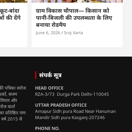
कूट-बांदा
ग्राम विकास चौपाल— किसान को
 की देंगे
पानी-बिजली की उपलब्धता के लिए
बनाया रोडमैप
June 6, 2026
Sroj Varta
संपर्क सूत्र
की पत्रिका सरोज
HEAD OFFICE
ाठकों, सजग
RZA-3/73 Durga Park Delhi-110045
, विचार और
UTTAR PRADESH OFFICE
रोज वार्ता
Amapur Sidh pura Road Near Hanuman
ा प्रतिष्ठित नाम
Mandir Sidh pura Kasganj-207246
ी वर्ष 2015 से
PHONE NO.