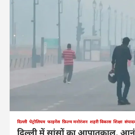
दिल्ली
पेट्रोलियम
फाइनेंस
फ़िल्म मनोरंजन
शहरी विकास
शिक्षा
संपाद
दिल्ली में सांसों का आपातकाल, आनंद