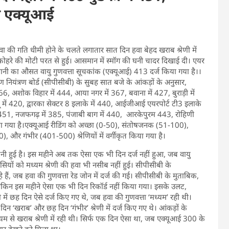
ा एक्यूआई
 हवा की गति धीमी होने के चलते लगातार सात दिन हवा बेहद खराब श्रेणी में
र कोहरे की मोटी परत से हुई। आसमान में स्मॉग की घनी चादर दिखाई दी। एयर
ाजधानी का औसत वायु गुणवत्ता सूचकांक (एक्यूआई) 413 दर्ज किया गया है।।
ूषण नियंत्रण बोर्ड (सीपीसीबी) के सुबह सात बजे के आंकड़ों के अनुसार,
6, अशोक विहार में 444, आया नगर में 367, बवाना में 427, बुराड़ी में
ू में 420, द्वारका सेक्टर 8 इलाके में 440, आईजीआई एयरपोर्ट टी3 इलाके
ा 451, नजफगढ़ में 385, पंजाबी बाग में 440, आरकेपुरम 443, रोहिणी
या गया है।एक्यूआई रीडिंग को अच्छा (0-50), संतोषजनक (51-100),
और गंभीर (401-500) श्रेणियों में वर्गीकृत किया गया है।
नी हुई है। इस महीने अब तक ऐसा एक भी दिन दर्ज नहीं हुआ, जब वायु
वासियों को मध्यम श्रेणी की हवा भी नसीब नहीं हुई। सीपीसीबी के
ैं, जब हवा की गुणवत्ता रेड जोन में दर्ज की गई। सीपीसीबी के मुताबिक,
लेकिन इस महीने ऐसा एक भी दिन रिकॉर्ड नहीं किया गया। इसके उलट,
में छह दिन ऐसे दर्ज किए गए थे, जब हवा की गुणवत्ता ‘मध्यम’ रही थी।
 ‘खराब’ और छह दिन ‘गंभीर’ श्रेणी में दर्ज किए गए थे। आंकड़ों के
म से खराब श्रेणी में रही थी। सिर्फ एक दिन ऐसा था, जब एक्यूआई 300 के
ुधार देखने को मिला था।