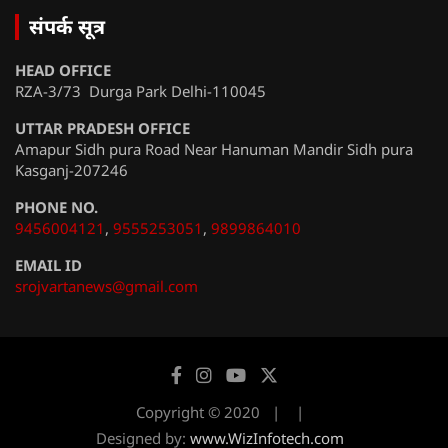
संपर्क सूत्र
HEAD OFFICE
RZA-3/73 Durga Park Delhi-110045
UTTAR PRADESH OFFICE
Amapur Sidh pura Road Near Hanuman Mandir Sidh pura
Kasganj-207246
PHONE NO.
9456004121
,
9555253051
,
9899864010
EMAIL ID
srojvartanews@gmail.com
Copyright © 2020
Designed by:
www.WizInfotech.com