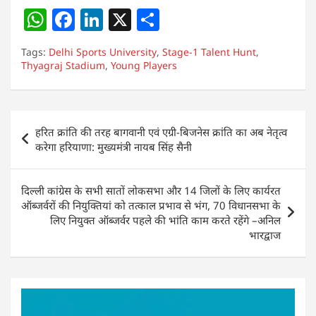
W
F
Li
X
S
h
a
n
h
Tags:
Delhi Sports University
,
Stage-1 Talent Hunt
,
at
c
k
ar
Thyagraj Stadium
,
Young Players
s
e
e
e
A
b
dI
Post
p
o
n
हरित क्रांति की तरह बागवानी एवं एग्री-बिजनेस क्रांति का अब नेतृत्व
navigation
करेगा हरियाणा: मुख्यमंत्री नायब सिंह सैनी
p
o
k
दिल्ली कांग्रेस के सभी सातों लोकसभा और 14 जिलों के लिए कार्यरत
ऑब्जर्वरों की नियुक्तियां को तत्काल प्रभाव से भंग, 70 विधानसभा के
लिए नियुक्त ऑब्जर्वर पहले की भांति काम करते रहेंगे –अनिल
भारद्वाज