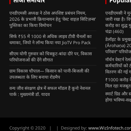
ताजा समाचार
Popula
एनडीएमसी अध्यक्ष ने ठोस अपशिष्ट प्रबंधन नियम,
एनडीएमसी ने मु
2026 के प्रभावी क्रियान्वयन हेतु ‘वेस्ट वाइज़ सिटिज़न्स’
जारी रखा है। व
पुस्तिका का किया विमोचन
करोड़ का शुद्ध म
चंद्रा
(460)
सिर्फ ₹55 में 1000 से अधिक लाइव टीवी चैनलों का
डेलॉइट के प्रम
धमाका, जियो ने लॉन्च किया नया JioTV Pro Pack
(Ārohaṇa) 2025
परिवार” परियोज
सीएम योगी गुरुवार को चित्रकूट-बांदा दौरे पर, विकास
नॉर्थन वेस्टर्न र
परियोजनाओं की देंगे सौगात
कर्मचारियों को 
ग्राम विकास चौपाल— किसान को पानी-बिजली की
वितरण की गई गर्
उपलब्धता के लिए बनाया रोडमैप
₹1000 करोड़ के
मिल रहा मजबूत
वन्य जीव संरक्षण क्षेत्र में सफल मॉडल है कूनो नेशनल
स्मार्ट ग्रिड औ
पार्क : मुख्यमंत्री डॉ. यादव
होगा भविष्य-सक्
Copyright © 2020
Designed by:
www.WizInfotech.co