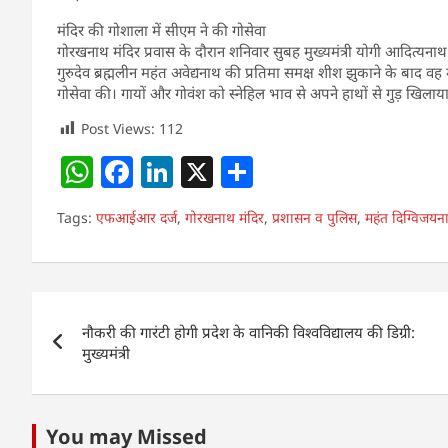
मंदिर की गोशाला में सीएम ने की गोसेवा
गोरखनाथ मंदिर प्रवास के दौरान शनिवार सुबह मुख्यमंत्री योगी आदित्यन
गुरुदेव ब्रह्मलीन महंत अवेद्यनाथ की प्रतिमा समक्ष शीश झुकाने के बाद वह
गोसेवा की। गायों और गोवंश को स्नेहिल भाव से अपने हाथों से गुड़ खिलाय
Post Views:
112
W
F
Li
X
S
h
a
n
h
Tags:
एफआईआर दर्ज
,
गोरखनाथ मंदिर
,
प्रशासन व पुलिस
,
महंत दिग्विजयन
at
c
k
ar
s
e
e
e
A
b
dI
Post
p
o
n
नौकरी की गारंटी होगी प्रदेश के वानिकी विश्वविद्यालय की डिग्री:
navigation
p
o
मुख्यमंत्री
k
You may Missed