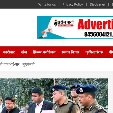
Write for us
Privacy Policy
Disclaimer
कारोबार
खेल
फ़िल्म मनोरंजन
स्वतंत्र विचार
कृषि/उर्वरक
पी
ज हो एफआईआर : मुख्यमंत्री