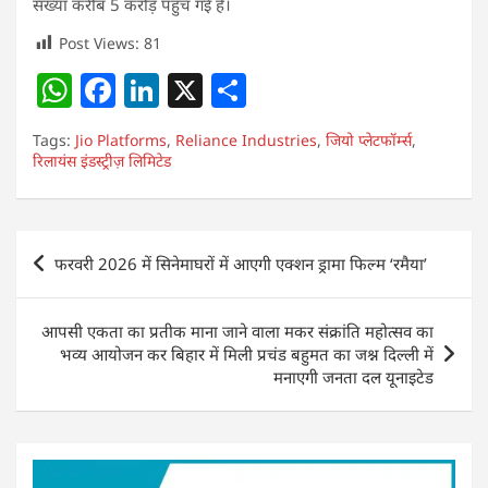
संख्या करीब 5 करोड़ पहुंच गई है।
Post Views:
81
W
F
Li
X
S
h
a
n
h
Tags:
Jio Platforms
,
Reliance Industries
,
जियो प्लेटफॉर्म्स
,
at
c
k
ar
रिलायंस इंडस्ट्रीज़ लिमिटेड
s
e
e
e
A
b
dI
Post
p
o
n
फरवरी 2026 में सिनेमाघरों में आएगी एक्शन ड्रामा फिल्म ‘रमैया’
navigation
p
o
k
आपसी एकता का प्रतीक माना जाने वाला मकर संक्रांति महोत्सव का
भव्य आयोजन कर बिहार में मिली प्रचंड बहुमत का जश्न दिल्ली में
मनाएगी जनता दल यूनाइटेड