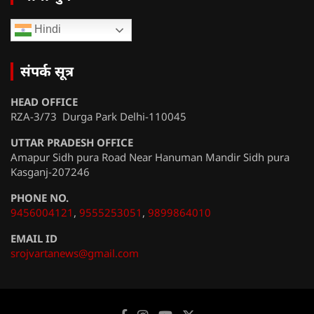
Hindi
संपर्क सूत्र
HEAD OFFICE
RZA-3/73 Durga Park Delhi-110045
UTTAR PRADESH OFFICE
Amapur Sidh pura Road Near Hanuman Mandir Sidh pura
Kasganj-207246
PHONE NO.
9456004121
,
9555253051
,
9899864010
EMAIL ID
srojvartanews@gmail.com