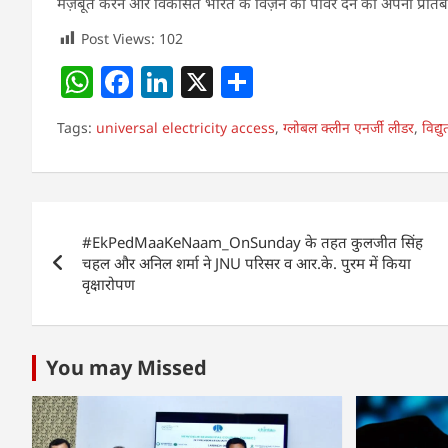
मज़बूत करने और विकसित भारत के विज़न को पावर देने की अपनी प्रतिबद्
Post Views:
102
W
F
Li
X
S
h
a
n
h
Tags:
universal electricity access
,
ग्लोबल क्लीन एनर्जी लीडर
,
विद्य
at
c
k
ar
s
e
e
e
A
b
dI
Post
p
o
n
#EkPedMaaKeNaam_OnSunday के तहत कुलजीत सिंह
navigation
p
o
चहल और अनिल शर्मा ने JNU परिसर व आर.के. पुरम में किया
वृक्षारोपण
k
You may Missed