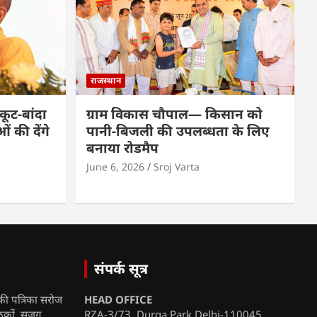
राजस्थान
कूट-बांदा
ग्राम विकास चौपाल— किसान को
 की देंगे
पानी-बिजली की उपलब्धता के लिए
बनाया रोडमैप
June 6, 2026
Sroj Varta
संपर्क सूत्र
की पत्रिका सरोज
HEAD OFFICE
ाठकों, सजग
RZA-3/73 Durga Park Delhi-110045