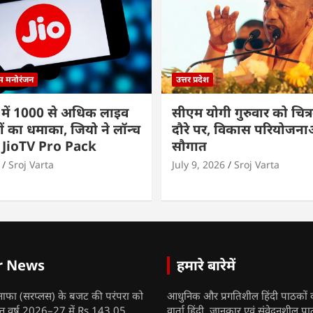
्म मनोरंजन
उत्तर प्रदेश
 में 1000 से अधिक लाइव
सीएम योगी गुरुवार को चित्र
ों का धमाका, जियो ने लॉन्च
दौरे पर, विकास परियोजनाओं
 JioTV Pro Pack
सौगात
Sroj Varta
July 9, 2026
Sroj Varta
r News
हमारे बारेमें
नाफा (सरप्लस) के बजट की परंपरा को
आधुनिक और प्रगतिशील हिंदी पाठकों 
ित्त वर्ष 2026–27 में Rs.143.05
वार्ता हिंदी, जानकार एवं संवेदनशील प