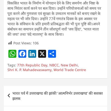
विकसित भारत के निर्माण में योगदान देने के लिए समर्पण और निष्ठा के
साथ निरंतर कार्य करने पर बल दिया। उन्होंने परियोजनाओं को समय पर
पूरा करने और गुणवत्ता एवं सुरक्षा के उच्चतम मानकों को बनाए रखने के
महत्व पर भी जोर दिया। उन्होंने 77वें गणतंत्र दिवस के इस अवसर पर
भारत के संविधान के प्रति हमारी प्रतिबद्धता की भी पुनः पुष्टि की।अपने
संबोधन का समापन उन्होंने तीन जोशपूर्ण नारों ‘जय हिंद!’, ‘भारत माता
की जय!’ तथा ‘वंदे मातरम्!’ के साथ किया।
Post Views:
106
W
F
Li
X
S
h
a
n
h
Tags:
77th Republic Day
,
NBCC
,
New Delhi
,
at
c
k
ar
Shri K. P. Mahadevaswamy
,
World Trade Centre
s
e
e
e
A
b
dI
Post
p
o
n
भारत पर्व में उत्तराखण्ड की झांकी ‘आत्मनिर्भर उत्तराखण्ड’ की सशक्त
navigation
झलक
p
o
k