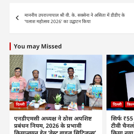
A
b
dI
Post
p
o
n
माननीय उपराज्यपाल श्री वी. के. सक्सेना ने असिता में डीडीए के
navigation
p
o
‘पलाश महोत्सव 2026’ का उद्घाटन किया
k
You may Missed
दिल्ली
दिल्ली
फ़िल
एनडीएमसी अध्यक्ष ने ठोस अपशिष्ट
सिर्फ ₹55
प्रबंधन नियम, 2026 के प्रभावी
टीवी चैनल
क्रियान्वयन हेतु ‘वेस्ट वाइज़ सिटिज़न्स’
किया नया