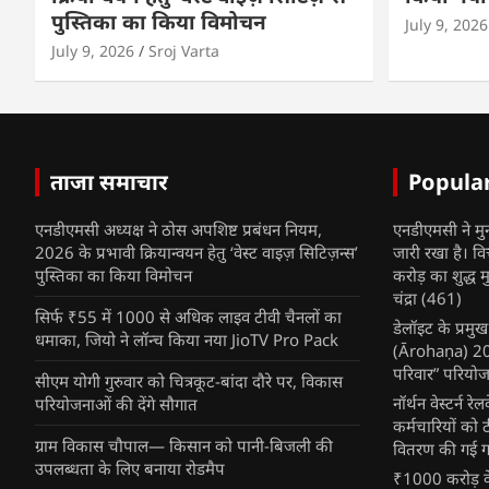
पुस्तिका का किया विमोचन
July 9, 2026
July 9, 2026
Sroj Varta
ताजा समाचार
Popula
एनडीएमसी अध्यक्ष ने ठोस अपशिष्ट प्रबंधन नियम,
एनडीएमसी ने मु
2026 के प्रभावी क्रियान्वयन हेतु ‘वेस्ट वाइज़ सिटिज़न्स’
जारी रखा है। व
पुस्तिका का किया विमोचन
करोड़ का शुद्ध म
चंद्रा
(461)
सिर्फ ₹55 में 1000 से अधिक लाइव टीवी चैनलों का
डेलॉइट के प्रम
धमाका, जियो ने लॉन्च किया नया JioTV Pro Pack
(Ārohaṇa) 2025
परिवार” परियोज
सीएम योगी गुरुवार को चित्रकूट-बांदा दौरे पर, विकास
नॉर्थन वेस्टर्न र
परियोजनाओं की देंगे सौगात
कर्मचारियों को 
ग्राम विकास चौपाल— किसान को पानी-बिजली की
वितरण की गई गर्
उपलब्धता के लिए बनाया रोडमैप
₹1000 करोड़ के