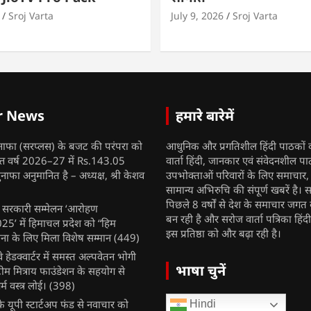
Sroj Varta
July 9, 2026
Sroj Varta
r News
हमारे बारेमें
नाफा (सरप्लस) के बजट की परंपरा को
आधुनिक और प्रगतिशील हिंदी पाठकों 
ित्त वर्ष 2026–27 में Rs.143.05
वार्ता हिंदी, जानकार एवं संवेदनशील प
ुनाफा अनुमानित है – अध्यक्ष, श्री केशव
उपभोक्ताओं परिवारों के लिए समाचार
सामान्य अभिरुचि की संपूर्ण खबरें है। स
पिछले 8 वर्षों से देश के समाचार जगत क
ुख सरकारी सम्मेलन ‘आरोहण
बन रही है और सरोज वार्ता पत्रिका हिंद
’ में हिमाचल प्रदेश को “हिम
इस प्रतिष्ठा को और बढ़ा रही है।
ना के लिए मिला विशेष सम्मान
(449)
ेलवे हेडक्वार्टर में समस्त अल्पवेतन भोगी
भाषा चुनें
टीम मित्राय फाउंडेशन के सहयोग से
म वस्त्र लोई।
(398)
 यूपी स्टार्टअप फंड से नवाचार को
Hindi