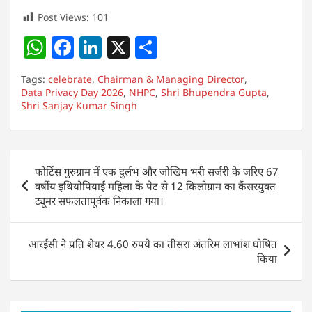
Post Views:
101
W
F
Li
X
S
h
a
n
h
Tags:
celebrate
,
Chairman & Managing Director
,
at
c
k
ar
Data Privacy Day 2026
,
NHPC
,
Shri Bhupendra Gupta
,
Shri Sanjay Kumar Singh
s
e
e
e
A
b
dI
p
o
n
Post
फोर्टिस गुरुग्राम में एक दुर्लभ और जोखिम भरी सर्जरी के जरिए 67
p
o
navigation
वर्षीय इथियोपियाई महिला के पेट से 12 किलोग्राम का कैंसरयुक्त
k
ट्यूमर सफलतापूर्वक निकाला गया।
आरईसी ने प्रति शेयर 4.60 रुपये का तीसरा अंतरिम लाभांश घोषित
किया