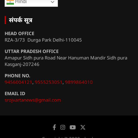
Hindi
संपर्क सूत्र
HEAD OFFICE
RZA-3/73 Durga Park Delhi-110045
UTTAR PRADESH OFFICE
Amapur Sidh pura Road Near Hanuman Mandir Sidh pura
Kasganj-207246
PHONE NO.
9456004121
,
9555253051
,
9899864010
EMAIL ID
srojvartanews@gmail.com