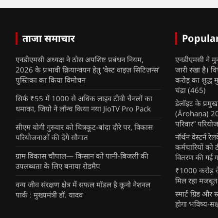
ताजा समाचार
Popula
एनडीएमसी अध्यक्ष ने ठोस अपशिष्ट प्रबंधन नियम,
एनडीएमसी ने मु
2026 के प्रभावी क्रियान्वयन हेतु ‘वेस्ट वाइज़ सिटिज़न्स’
जारी रखा है। व
पुस्तिका का किया विमोचन
करोड़ का शुद्ध म
चंद्रा
(465)
सिर्फ ₹55 में 1000 से अधिक लाइव टीवी चैनलों का
डेलॉइट के प्रम
धमाका, जियो ने लॉन्च किया नया JioTV Pro Pack
(Ārohaṇa) 2025
परिवार” परियोज
सीएम योगी गुरुवार को चित्रकूट-बांदा दौरे पर, विकास
नॉर्थन वेस्टर्न र
परियोजनाओं की देंगे सौगात
कर्मचारियों को 
ग्राम विकास चौपाल— किसान को पानी-बिजली की
वितरण की गई गर्
उपलब्धता के लिए बनाया रोडमैप
₹1000 करोड़ के
मिल रहा मजबूत
वन्य जीव संरक्षण क्षेत्र में सफल मॉडल है कूनो नेशनल
स्मार्ट ग्रिड औ
पार्क : मुख्यमंत्री डॉ. यादव
होगा भविष्य-सक्