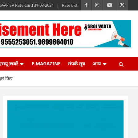
DAVP SV Rate Card 31-03-2024
Rate List
एसयू ख़बरें
E-MAGAZINE
संपर्क सूत्र
अन्य
क्षर किए