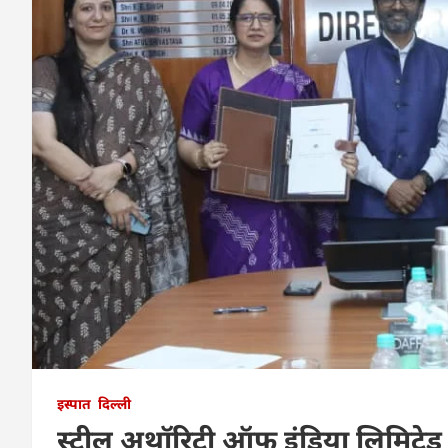
इस्पात
दिल्ली
स्टील अथॉरिटी ऑफ इंडिया लिमिटेड 