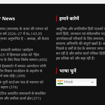
r News
हमारे बारेमें
नाफा (सरप्लस) के बजट की परंपरा को
आधुनिक और प्रगतिशील हिंदी पाठकों 
ित्त वर्ष 2026–27 में Rs.143.05
वार्ता हिंदी, जानकार एवं संवेदनशील प
ुनाफा अनुमानित है – अध्यक्ष, श्री केशव
उपभोक्ताओं परिवारों के लिए समाचार
सामान्य अभिरुचि की संपूर्ण खबरें है। स
पिछले 8 वर्षों से देश के समाचार जगत क
ुख सरकारी सम्मेलन ‘आरोहण
बन रही है और सरोज वार्ता पत्रिका हिंद
’ में हिमाचल प्रदेश को “हिम
इस प्रतिष्ठा को और बढ़ा रही है।
ना के लिए मिला विशेष सम्मान
(450)
ेलवे हेडक्वार्टर में समस्त अल्पवेतन भोगी
भाषा चुनें
टीम मित्राय फाउंडेशन के सहयोग से
म वस्त्र लोई।
(399)
 यूपी स्टार्टअप फंड से नवाचार को
Hindi
 सहारा
(376)
र स्टोरेज आधारित समाधानों से संचालित
षम और लचीला ऊर्जा क्षेत्र
(371)