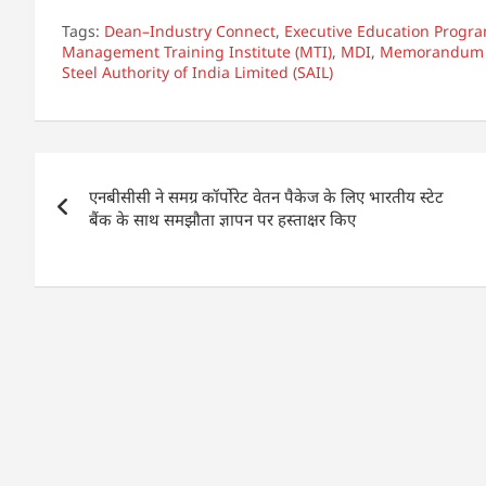
h
a
n
h
Tags:
Dean–Industry Connect
,
Executive Education Prog
at
c
k
ar
Management Training Institute (MTI)
,
MDI
,
Memorandum o
Steel Authority of India Limited (SAIL)
s
e
e
e
A
b
dI
p
o
n
Post
p
o
एनबीसीसी ने समग्र कॉर्पोरेट वेतन पैकेज के लिए भारतीय स्टेट
navigation
k
बैंक के साथ समझौता ज्ञापन पर हस्ताक्षर किए