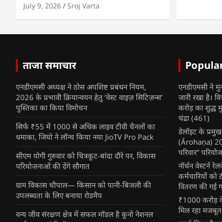
July 9, 2026
Sroj Varta
ताजा समाचार
Popula
एनडीएमसी अध्यक्ष ने ठोस अपशिष्ट प्रबंधन नियम,
एनडीएमसी ने मु
2026 के प्रभावी क्रियान्वयन हेतु ‘वेस्ट वाइज़ सिटिज़न्स’
जारी रखा है। व
पुस्तिका का किया विमोचन
करोड़ का शुद्ध म
चंद्रा
(461)
सिर्फ ₹55 में 1000 से अधिक लाइव टीवी चैनलों का
डेलॉइट के प्रम
धमाका, जियो ने लॉन्च किया नया JioTV Pro Pack
(Ārohaṇa) 2025
परिवार” परियोज
सीएम योगी गुरुवार को चित्रकूट-बांदा दौरे पर, विकास
नॉर्थन वेस्टर्न र
परियोजनाओं की देंगे सौगात
कर्मचारियों को 
ग्राम विकास चौपाल— किसान को पानी-बिजली की
वितरण की गई गर्
उपलब्धता के लिए बनाया रोडमैप
₹1000 करोड़ के
मिल रहा मजबूत
वन्य जीव संरक्षण क्षेत्र में सफल मॉडल है कूनो नेशनल