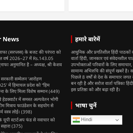
r News
हमारे बारेमें
नाफा (सरप्लस) के बजट की परंपरा को
आधुनिक और प्रगतिशील हिंदी पाठकों 
ित्त वर्ष 2026–27 में Rs.143.05
वार्ता हिंदी, जानकार एवं संवेदनशील प
ुनाफा अनुमानित है – अध्यक्ष, श्री केशव
उपभोक्ताओं परिवारों के लिए समाचार
सामान्य अभिरुचि की संपूर्ण खबरें है। स
पिछले 8 वर्षों से देश के समाचार जगत क
ुख सरकारी सम्मेलन ‘आरोहण
बन रही है और सरोज वार्ता पत्रिका हिंद
’ में हिमाचल प्रदेश को “हिम
इस प्रतिष्ठा को और बढ़ा रही है।
ना के लिए मिला विशेष सम्मान
(449)
ेलवे हेडक्वार्टर में समस्त अल्पवेतन भोगी
भाषा चुनें
टीम मित्राय फाउंडेशन के सहयोग से
म वस्त्र लोई।
(398)
 यूपी स्टार्टअप फंड से नवाचार को
Hindi
 सहारा
(375)