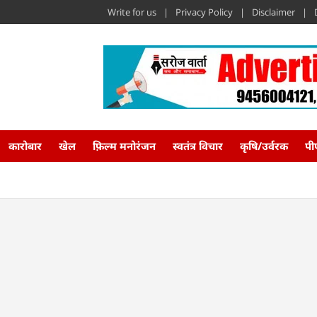
Write for us
Privacy Policy
Disclaimer
कारोबार
खेल
फ़िल्म मनोरंजन
स्वतंत्र विचार
कृषि/उर्वरक
पी