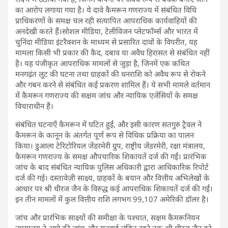
का आरोप लगाया गया है। ये दावे कैमरून गणराज्य में संबंधित विधि
प्राधिकरणों के समक्ष चल रही सत्यापित आपराधिक कार्यवाहियों की
अनदेखी करते हैं।सोशल मीडिया, टेलीविजन प्लेटफॉर्म्स और भारत में
चुनिंदा मीडिया इंटरैक्शन के माध्यम से प्रसारित दावों के विपरीत, यह
मामला किसी भी प्रकार की कैद, दबाव या अवैध हिरासत से संबंधित नहीं
है। यह पंजीकृत आपराधिक मामलों से जुड़ा है, जिनमें एक कथित
मनगढ़ंत लूट की घटना तथा ग्राहकों की धनराशि को अवैध रूप से रोकने
और गबन करने से संबंधित कई प्रकरण शामिल हैं। ये सभी मामले वर्तमान
में कैमरून गणराज्य की सक्षम जांच और न्यायिक एजेंसियों के समक्ष
विचाराधीन हैं।
संबंधित घटनाएँ कैमरून में घटित हुईं, और इसी कारण सतगुरु ट्रैवल ने
कैमरून के कानून के अंतर्गत पूर्ण रूप से विधिक प्रक्रिया का पालन
किया। डुआला टेरिटोरियल जेंडरमेरी ग्रुप, राष्ट्रीय जेंडरमेरी, रक्षा मंत्रालय,
कैमरून गणराज्य के समक्ष औपचारिक शिकायतें दर्ज की गईं। प्रारंभिक
जांच के बाद संबंधित न्यायिक पुलिस अधिकारी द्वारा आधिकारिक रिपोर्ट
दर्ज की गई। दस्तावेज़ी साक्ष्य, ग्राहकों के बयान और वित्तीय अभिलेखों के
आधार पर श्री धीरज जैन के विरुद्ध कई आपराधिक शिकायतें दर्ज की गईं।
इन तीन मामलों में कुल वित्तीय राशि लगभग 99,107 अमेरिकी डॉलर है।
जांच और प्रारंभिक साक्ष्यों की समीक्षा के पश्चात, सक्षम कैमरूनियन
न्यायालय ने आगे की जांच और सुनवाई लंबित रहने तक श्री धीरज जैन को