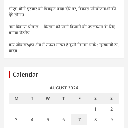
सीएम योगी गुरुवार को चित्रकूट-बांदा दौरे पर, विकास परियोजनाओं की
देंगे सौगात
ग्राम विकास चौपाल— किसान को पानी-बिजली की उपलब्धता के लिए
बनाया रोडमैप
वन्य जीव संरक्षण क्षेत्र में सफल मॉडल है कूनो नेशनल पार्क : मुख्यमंत्री डॉ.
यादव
Calendar
AUGUST 2026
M
T
W
T
F
S
S
1
2
3
4
5
6
7
8
9