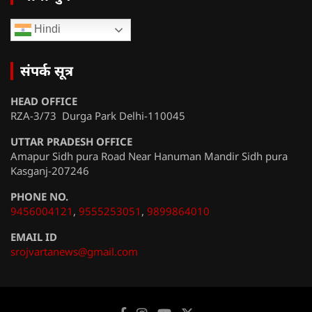
Hindi
संपर्क सूत्र
HEAD OFFICE
RZA-3/73 Durga Park Delhi-110045
UTTAR PRADESH OFFICE
Amapur Sidh pura Road Near Hanuman Mandir Sidh pura
Kasganj-207246
PHONE NO.
9456004121
,
9555253051
,
9899864010
EMAIL ID
srojvartanews@gmail.com