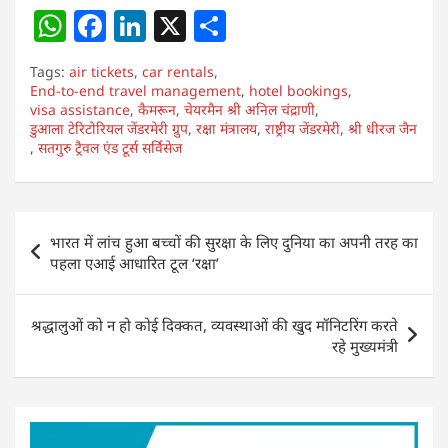
W
F
Li
X
S
h
a
n
h
Tags:
air tickets
,
car rentals
,
at
c
k
ar
End-to-end travel management
,
hotel bookings
,
visa assistance
s
e
,
कैमरून
e
,
चेयरमैन श्री अनिल चंद्राणी
e
,
डुआला टेरिटोरियल जेंडरमेरी ग्रुप
,
रक्षा मंत्रालय
,
राष्ट्रीय जेंडरमेरी
,
श्री धीरज जैन
A
b
dI
,
सतगुरु ट्रैवल एंड टूर्स सर्विसेज
p
o
n
p
o
Post
k
भारत में लांच हुआ बच्चों की सुरक्षा के लिए दुनिया का अपनी तरह का
navigation
पहला एआई आधारित टूल ‘रक्षा’
श्रद्धालुओं को न हो कोई दिक्कत, व्यवस्थाओं की खुद मॉनिटरिंग करते
रहे मुख्यमंत्री