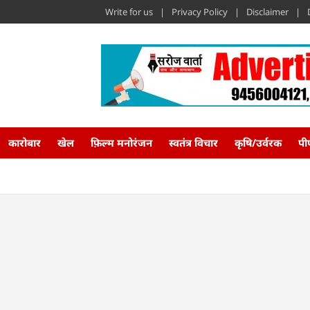
Write for us
Privacy Policy
Disclaimer
कारोबार
खेल
फ़िल्म मनोरंजन
स्वतंत्र विचार
कृषि/उर्वरक
पी