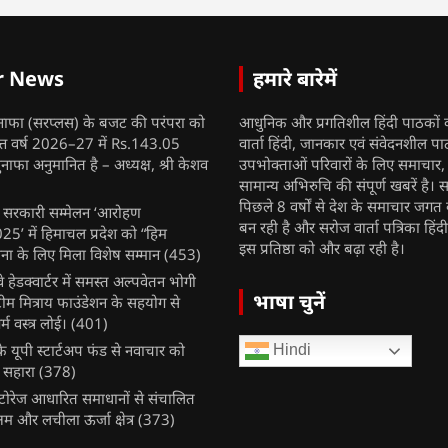
r News
हमारे बारेमें
नाफा (सरप्लस) के बजट की परंपरा को
आधुनिक और प्रगतिशील हिंदी पाठकों 
ित्त वर्ष 2026–27 में Rs.143.05
वार्ता हिंदी, जानकार एवं संवेदनशील प
ुनाफा अनुमानित है – अध्यक्ष, श्री केशव
उपभोक्ताओं परिवारों के लिए समाचार
सामान्य अभिरुचि की संपूर्ण खबरें है। स
पिछले 8 वर्षों से देश के समाचार जगत क
ुख सरकारी सम्मेलन ‘आरोहण
बन रही है और सरोज वार्ता पत्रिका हिंद
’ में हिमाचल प्रदेश को “हिम
इस प्रतिष्ठा को और बढ़ा रही है।
ना के लिए मिला विशेष सम्मान
(453)
ेलवे हेडक्वार्टर में समस्त अल्पवेतन भोगी
भाषा चुनें
टीम मित्राय फाउंडेशन के सहयोग से
म वस्त्र लोई।
(401)
 यूपी स्टार्टअप फंड से नवाचार को
Hindi
 सहारा
(378)
र स्टोरेज आधारित समाधानों से संचालित
षम और लचीला ऊर्जा क्षेत्र
(373)