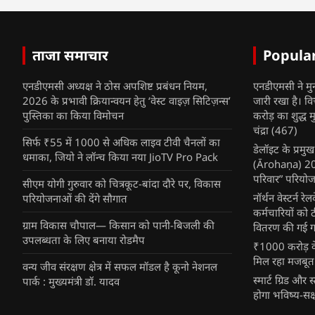
ताजा समाचार
Popula
एनडीएमसी अध्यक्ष ने ठोस अपशिष्ट प्रबंधन नियम,
एनडीएमसी ने मु
2026 के प्रभावी क्रियान्वयन हेतु ‘वेस्ट वाइज़ सिटिज़न्स’
जारी रखा है। व
पुस्तिका का किया विमोचन
करोड़ का शुद्ध म
चंद्रा
(467)
सिर्फ ₹55 में 1000 से अधिक लाइव टीवी चैनलों का
डेलॉइट के प्रम
धमाका, जियो ने लॉन्च किया नया JioTV Pro Pack
(Ārohaṇa) 2025
परिवार” परियोज
सीएम योगी गुरुवार को चित्रकूट-बांदा दौरे पर, विकास
नॉर्थन वेस्टर्न र
परियोजनाओं की देंगे सौगात
कर्मचारियों को 
ग्राम विकास चौपाल— किसान को पानी-बिजली की
वितरण की गई गर्
उपलब्धता के लिए बनाया रोडमैप
₹1000 करोड़ के
मिल रहा मजबूत
वन्य जीव संरक्षण क्षेत्र में सफल मॉडल है कूनो नेशनल
स्मार्ट ग्रिड औ
पार्क : मुख्यमंत्री डॉ. यादव
होगा भविष्य-सक्