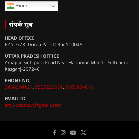
Hindi
संपर्क सूत्र
HEAD OFFICE
RZA-3/73 Durga Park Delhi-110045
UTTAR PRADESH OFFICE
Amapur Sidh pura Road Near Hanuman Mandir Sidh pura
Kasganj-207246
PHONE NO.
9456004121
,
9555253051
,
9899864010
EMAIL ID
srojvartanews@gmail.com