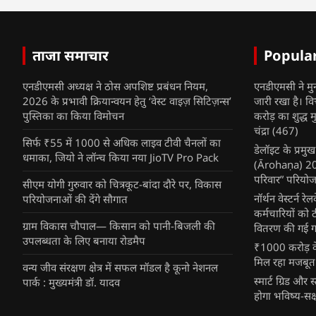
ताजा समाचार
Popula
एनडीएमसी अध्यक्ष ने ठोस अपशिष्ट प्रबंधन नियम,
एनडीएमसी ने मु
2026 के प्रभावी क्रियान्वयन हेतु ‘वेस्ट वाइज़ सिटिज़न्स’
जारी रखा है। व
पुस्तिका का किया विमोचन
करोड़ का शुद्ध म
चंद्रा
(467)
सिर्फ ₹55 में 1000 से अधिक लाइव टीवी चैनलों का
डेलॉइट के प्रम
धमाका, जियो ने लॉन्च किया नया JioTV Pro Pack
(Ārohaṇa) 2025
परिवार” परियोज
सीएम योगी गुरुवार को चित्रकूट-बांदा दौरे पर, विकास
नॉर्थन वेस्टर्न र
परियोजनाओं की देंगे सौगात
कर्मचारियों को 
ग्राम विकास चौपाल— किसान को पानी-बिजली की
वितरण की गई गर्
उपलब्धता के लिए बनाया रोडमैप
₹1000 करोड़ के
मिल रहा मजबूत
वन्य जीव संरक्षण क्षेत्र में सफल मॉडल है कूनो नेशनल
स्मार्ट ग्रिड औ
पार्क : मुख्यमंत्री डॉ. यादव
होगा भविष्य-सक्