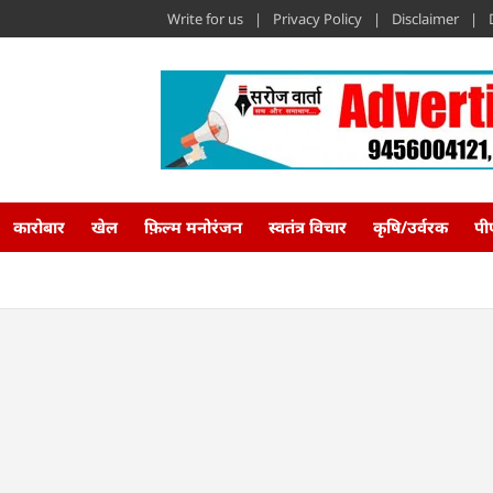
Write for us
Privacy Policy
Disclaimer
कारोबार
खेल
फ़िल्म मनोरंजन
स्वतंत्र विचार
कृषि/उर्वरक
पी