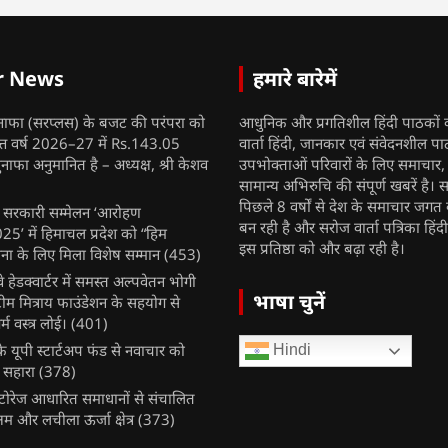
r News
हमारे बारेमें
नाफा (सरप्लस) के बजट की परंपरा को
आधुनिक और प्रगतिशील हिंदी पाठकों 
ित्त वर्ष 2026–27 में Rs.143.05
वार्ता हिंदी, जानकार एवं संवेदनशील प
ुनाफा अनुमानित है – अध्यक्ष, श्री केशव
उपभोक्ताओं परिवारों के लिए समाचार
सामान्य अभिरुचि की संपूर्ण खबरें है। स
पिछले 8 वर्षों से देश के समाचार जगत क
ुख सरकारी सम्मेलन ‘आरोहण
बन रही है और सरोज वार्ता पत्रिका हिंद
’ में हिमाचल प्रदेश को “हिम
इस प्रतिष्ठा को और बढ़ा रही है।
ना के लिए मिला विशेष सम्मान
(453)
ेलवे हेडक्वार्टर में समस्त अल्पवेतन भोगी
भाषा चुनें
टीम मित्राय फाउंडेशन के सहयोग से
म वस्त्र लोई।
(401)
 यूपी स्टार्टअप फंड से नवाचार को
Hindi
 सहारा
(378)
र स्टोरेज आधारित समाधानों से संचालित
षम और लचीला ऊर्जा क्षेत्र
(373)