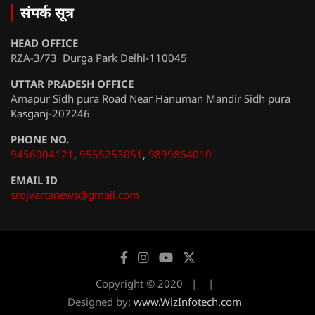
संपर्क सूत्र
HEAD OFFICE
RZA-3/73 Durga Park Delhi-110045
UTTAR PRADESH OFFICE
Amapur Sidh pura Road Near Hanuman Mandir Sidh pura
Kasganj-207246
PHONE NO.
9456004121
,
9555253051
,
9899864010
EMAIL ID
srojvartanews@gmail.com
Copyright © 2020
Designed by:
www.WizInfotech.com