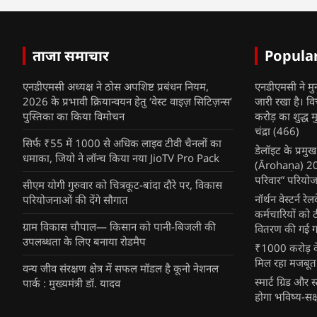
ताजा समाचार
Popula
एनडीएमसी अध्यक्ष ने ठोस अपशिष्ट प्रबंधन नियम,
एनडीएमसी ने मु
2026 के प्रभावी क्रियान्वयन हेतु ‘वेस्ट वाइज़ सिटिज़न्स’
जारी रखा है। व
पुस्तिका का किया विमोचन
करोड़ का शुद्ध म
चंद्रा
(466)
सिर्फ ₹55 में 1000 से अधिक लाइव टीवी चैनलों का
डेलॉइट के प्रम
धमाका, जियो ने लॉन्च किया नया JioTV Pro Pack
(Ārohaṇa) 2025
परिवार” परियोज
सीएम योगी गुरुवार को चित्रकूट-बांदा दौरे पर, विकास
नॉर्थन वेस्टर्न र
परियोजनाओं की देंगे सौगात
कर्मचारियों को 
ग्राम विकास चौपाल— किसान को पानी-बिजली की
वितरण की गई गर्
उपलब्धता के लिए बनाया रोडमैप
₹1000 करोड़ के
मिल रहा मजबूत
वन्य जीव संरक्षण क्षेत्र में सफल मॉडल है कूनो नेशनल
स्मार्ट ग्रिड औ
पार्क : मुख्यमंत्री डॉ. यादव
होगा भविष्य-सक्