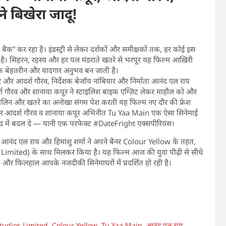
 बिखेरा जादू!
ैक” कर रहा है। इंडस्ट्री से लेकर दर्शकों और समीक्षकों तक, हर कोई इस
ा है। सिहरन, रहस्य और हर पल मंडराते खतरे से भरपूर यह फिल्म आख़िरी
यक एक बेहतरीन और यादगार अनुभव बन जाती है।
र और आदर्श गौरव, निर्देशक बेजॉय नांबियार और निर्माता आनंद एल राय
दर्श गौरव और शानाया कपूर ने स्टाइलिश बाइक एग्ज़िट लेकर माहौल को और
ेनालिन और खतरे का अनोखा संगम पेश करती यह फिल्म नए दौर की फ्रेश
ं बनी और आदर्श गौरव व शानाया कपूर अभिनीत Tu Yaa Main एक ऐसा सिनेमाई
ाद में बदल दे — यानी एक परफेक्ट #DateFright एक्सपीरियंस।
ाण आनंद एल राय और हिमांशु शर्मा ने अपने बैनर Colour Yellow के तहत,
mited) के साथ मिलकर किया है। यह फिल्म आज की युवा पीढ़ी से सीधे
 और फिलहाल आपके नजदीकी सिनेमाघरों में प्रदर्शित हो रही है।
tudios Limited
,
Colour Yellow
,
Tu Yaa Main
,
आनंद एल राय
,