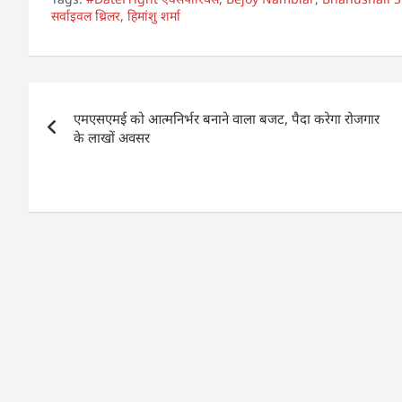
at
c
k
ar
सर्वाइवल थ्रिलर
,
हिमांशु शर्मा
s
e
e
e
A
b
dI
Post
p
o
n
एमएसएमई को आत्मनिर्भर बनाने वाला बजट, पैदा करेगा रोजगार
p
o
navigation
के लाखों अवसर
k