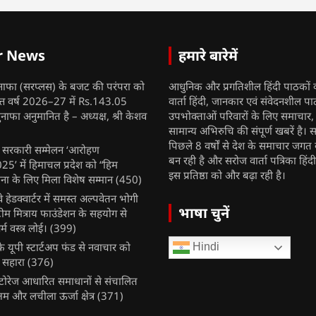
r News
हमारे बारेमें
नाफा (सरप्लस) के बजट की परंपरा को
आधुनिक और प्रगतिशील हिंदी पाठकों 
ित्त वर्ष 2026–27 में Rs.143.05
वार्ता हिंदी, जानकार एवं संवेदनशील प
ुनाफा अनुमानित है – अध्यक्ष, श्री केशव
उपभोक्ताओं परिवारों के लिए समाचार
सामान्य अभिरुचि की संपूर्ण खबरें है। स
पिछले 8 वर्षों से देश के समाचार जगत क
ुख सरकारी सम्मेलन ‘आरोहण
बन रही है और सरोज वार्ता पत्रिका हिंद
’ में हिमाचल प्रदेश को “हिम
इस प्रतिष्ठा को और बढ़ा रही है।
ना के लिए मिला विशेष सम्मान
(450)
ेलवे हेडक्वार्टर में समस्त अल्पवेतन भोगी
भाषा चुनें
टीम मित्राय फाउंडेशन के सहयोग से
म वस्त्र लोई।
(399)
 यूपी स्टार्टअप फंड से नवाचार को
Hindi
 सहारा
(376)
र स्टोरेज आधारित समाधानों से संचालित
षम और लचीला ऊर्जा क्षेत्र
(371)