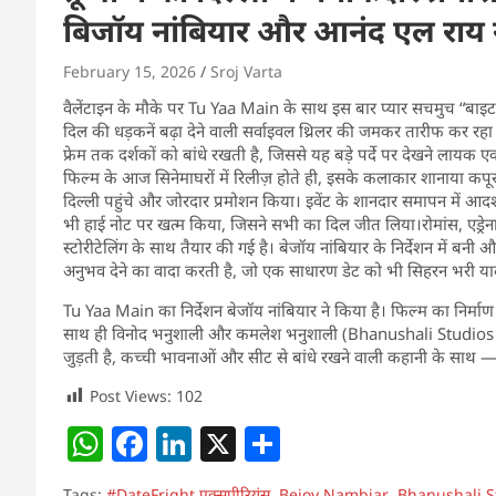
बिजॉय नांबियार और आनंद एल राय ने
February 15, 2026
Sroj Varta
वैलेंटाइन के मौके पर Tu Yaa Main के साथ इस बार प्यार सचमुच “बाइट ब
दिल की धड़कनें बढ़ा देने वाली सर्वाइवल थ्रिलर की जमकर तारीफ कर रह
फ्रेम तक दर्शकों को बांधे रखती है, जिससे यह बड़े पर्दे पर देखने ला
फिल्म के आज सिनेमाघरों में रिलीज़ होते ही, इसके कलाकार शानाया कपू
दिल्ली पहुंचे और जोरदार प्रमोशन किया। इवेंट के शानदार समापन में आ
भी हाई नोट पर खत्म किया, जिसने सभी का दिल जीत लिया।रोमांस, एड्र
स्टोरीटेलिंग के साथ तैयार की गई है। बेजॉय नांबियार के निर्देशन मे
अनुभव देने का वादा करती है, जो एक साधारण डेट को भी सिहरन भरी य
Tu Yaa Main का निर्देशन बेजॉय नांबियार ने किया है। फिल्म का निर्म
साथ ही विनोद भनुशाली और कमलेश भनुशाली (Bhanushali Studios Li
जुड़ती है, कच्ची भावनाओं और सीट से बांधे रखने वाली कहानी के साथ —
Post Views:
102
W
F
Li
X
S
h
a
n
h
Tags:
#DateFright एक्सपीरियंस
,
Bejoy Nambiar
,
Bhanushali S