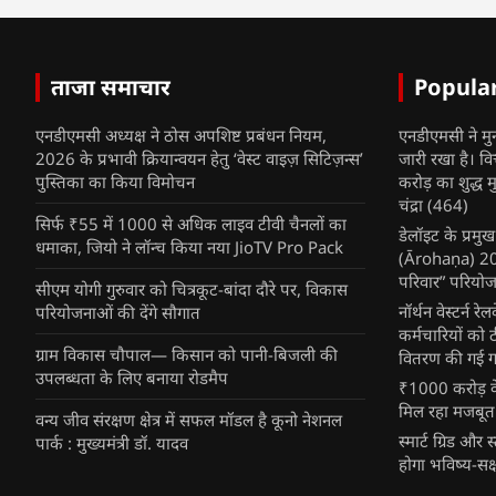
ताजा समाचार
Popula
एनडीएमसी अध्यक्ष ने ठोस अपशिष्ट प्रबंधन नियम,
एनडीएमसी ने मु
2026 के प्रभावी क्रियान्वयन हेतु ‘वेस्ट वाइज़ सिटिज़न्स’
जारी रखा है। व
पुस्तिका का किया विमोचन
करोड़ का शुद्ध म
चंद्रा
(464)
सिर्फ ₹55 में 1000 से अधिक लाइव टीवी चैनलों का
डेलॉइट के प्रम
धमाका, जियो ने लॉन्च किया नया JioTV Pro Pack
(Ārohaṇa) 2025
परिवार” परियोज
सीएम योगी गुरुवार को चित्रकूट-बांदा दौरे पर, विकास
नॉर्थन वेस्टर्न र
परियोजनाओं की देंगे सौगात
कर्मचारियों को 
ग्राम विकास चौपाल— किसान को पानी-बिजली की
वितरण की गई गर्
उपलब्धता के लिए बनाया रोडमैप
₹1000 करोड़ के
मिल रहा मजबूत
वन्य जीव संरक्षण क्षेत्र में सफल मॉडल है कूनो नेशनल
स्मार्ट ग्रिड औ
पार्क : मुख्यमंत्री डॉ. यादव
होगा भविष्य-सक्