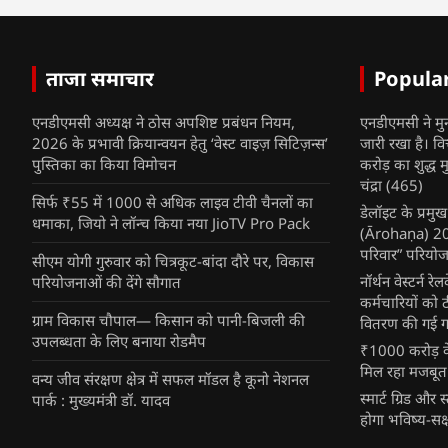
ताजा समाचार
Popula
एनडीएमसी अध्यक्ष ने ठोस अपशिष्ट प्रबंधन नियम,
एनडीएमसी ने मु
2026 के प्रभावी क्रियान्वयन हेतु ‘वेस्ट वाइज़ सिटिज़न्स’
जारी रखा है। व
पुस्तिका का किया विमोचन
करोड़ का शुद्ध म
चंद्रा
(465)
सिर्फ ₹55 में 1000 से अधिक लाइव टीवी चैनलों का
डेलॉइट के प्रम
धमाका, जियो ने लॉन्च किया नया JioTV Pro Pack
(Ārohaṇa) 2025
परिवार” परियोज
सीएम योगी गुरुवार को चित्रकूट-बांदा दौरे पर, विकास
नॉर्थन वेस्टर्न र
परियोजनाओं की देंगे सौगात
कर्मचारियों को 
ग्राम विकास चौपाल— किसान को पानी-बिजली की
वितरण की गई गर्
उपलब्धता के लिए बनाया रोडमैप
₹1000 करोड़ के
मिल रहा मजबूत
वन्य जीव संरक्षण क्षेत्र में सफल मॉडल है कूनो नेशनल
स्मार्ट ग्रिड औ
पार्क : मुख्यमंत्री डॉ. यादव
होगा भविष्य-सक्