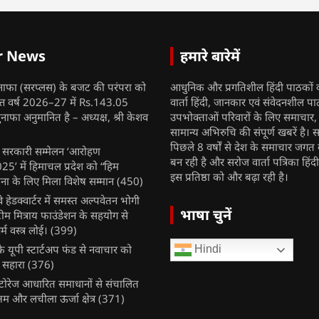
r News
हमारे बारेमें
नाफा (सरप्लस) के बजट की परंपरा को
आधुनिक और प्रगतिशील हिंदी पाठकों 
ित्त वर्ष 2026–27 में Rs.143.05
वार्ता हिंदी, जानकार एवं संवेदनशील प
ुनाफा अनुमानित है – अध्यक्ष, श्री केशव
उपभोक्ताओं परिवारों के लिए समाचार
सामान्य अभिरुचि की संपूर्ण खबरें है। स
पिछले 8 वर्षों से देश के समाचार जगत क
ुख सरकारी सम्मेलन ‘आरोहण
बन रही है और सरोज वार्ता पत्रिका हिंद
’ में हिमाचल प्रदेश को “हिम
इस प्रतिष्ठा को और बढ़ा रही है।
ना के लिए मिला विशेष सम्मान
(450)
ेलवे हेडक्वार्टर में समस्त अल्पवेतन भोगी
भाषा चुनें
टीम मित्राय फाउंडेशन के सहयोग से
म वस्त्र लोई।
(399)
 यूपी स्टार्टअप फंड से नवाचार को
Hindi
 सहारा
(376)
र स्टोरेज आधारित समाधानों से संचालित
षम और लचीला ऊर्जा क्षेत्र
(371)