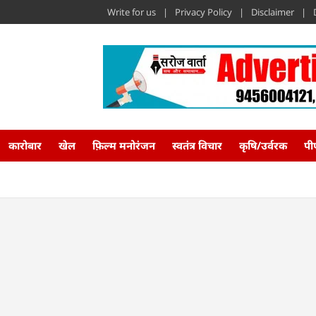
Write for us
Privacy Policy
Disclaimer
कारोबार
खेल
फ़िल्म मनोरंजन
स्वतंत्र विचार
कृषि/उर्वरक
पी