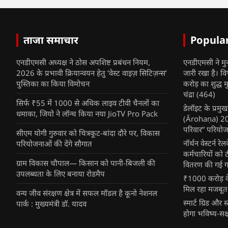
ताजा समाचार
Popula
एनडीएमसी अध्यक्ष ने ठोस अपशिष्ट प्रबंधन नियम,
एनडीएमसी ने मु
2026 के प्रभावी क्रियान्वयन हेतु ‘वेस्ट वाइज़ सिटिज़न्स’
जारी रखा है। व
पुस्तिका का किया विमोचन
करोड़ का शुद्ध म
चंद्रा
(464)
सिर्फ ₹55 में 1000 से अधिक लाइव टीवी चैनलों का
डेलॉइट के प्रम
धमाका, जियो ने लॉन्च किया नया JioTV Pro Pack
(Ārohaṇa) 2025
परिवार” परियोज
सीएम योगी गुरुवार को चित्रकूट-बांदा दौरे पर, विकास
नॉर्थन वेस्टर्न र
परियोजनाओं की देंगे सौगात
कर्मचारियों को 
ग्राम विकास चौपाल— किसान को पानी-बिजली की
वितरण की गई गर्
उपलब्धता के लिए बनाया रोडमैप
₹1000 करोड़ के
मिल रहा मजबूत
वन्य जीव संरक्षण क्षेत्र में सफल मॉडल है कूनो नेशनल
स्मार्ट ग्रिड औ
पार्क : मुख्यमंत्री डॉ. यादव
होगा भविष्य-सक्