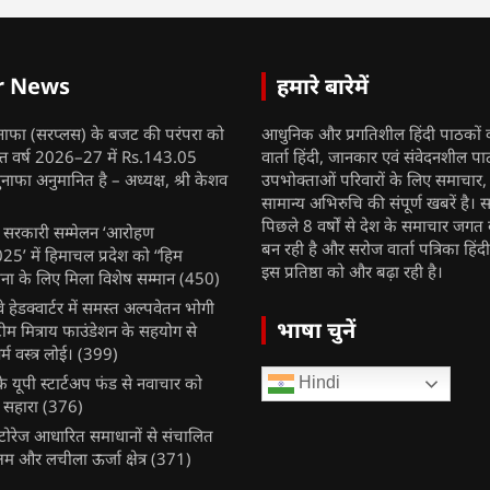
r News
हमारे बारेमें
नाफा (सरप्लस) के बजट की परंपरा को
आधुनिक और प्रगतिशील हिंदी पाठकों 
ित्त वर्ष 2026–27 में Rs.143.05
वार्ता हिंदी, जानकार एवं संवेदनशील प
ुनाफा अनुमानित है – अध्यक्ष, श्री केशव
उपभोक्ताओं परिवारों के लिए समाचार
सामान्य अभिरुचि की संपूर्ण खबरें है। स
पिछले 8 वर्षों से देश के समाचार जगत क
ुख सरकारी सम्मेलन ‘आरोहण
बन रही है और सरोज वार्ता पत्रिका हिंद
’ में हिमाचल प्रदेश को “हिम
इस प्रतिष्ठा को और बढ़ा रही है।
ना के लिए मिला विशेष सम्मान
(450)
ेलवे हेडक्वार्टर में समस्त अल्पवेतन भोगी
भाषा चुनें
टीम मित्राय फाउंडेशन के सहयोग से
म वस्त्र लोई।
(399)
 यूपी स्टार्टअप फंड से नवाचार को
Hindi
 सहारा
(376)
र स्टोरेज आधारित समाधानों से संचालित
षम और लचीला ऊर्जा क्षेत्र
(371)