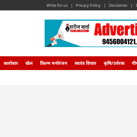
Write for us
Privacy Policy
Disclaimer
कारोबार
खेल
फ़िल्म मनोरंजन
स्वतंत्र विचार
कृषि/उर्वरक
पी