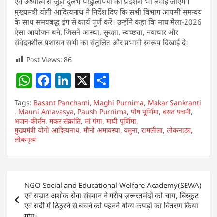
एवं अध्यात्म से जुड़ी दुर्लभ पांडुलिपियों की प्रदर्शनी भी लगाई जाएगी।
मुख्यमंत्री योगी आदित्यनाथ ने निर्देश दिए कि सभी विभाग आपसी समन्वय
के साथ समयबद्ध ढंग से कार्य पूर्ण करें। उन्होंने कहा कि माघ मेला-2026
ऐसा आयोजन बने, जिसमें आस्था, सुरक्षा, स्वच्छता, नवाचार और
संवेदनशील प्रशासन सभी का संतुलित और प्रभावी स्वरूप दिखाई दे।
Post Views:
86
W
F
Li
X
S
h
a
n
h
Tags:
Basant Panchami
,
Maghi Purnima
,
Makar Sankranti
at
c
k
ar
,
Mauni Amavasya
,
Paush Purnima
,
पौष पूर्णिमा
,
बसंत पंचमी
,
भजन-कीर्तन
s
,
मकर संक्रांति
e
e
,
मां गंगा
,
माघी पूर्णिमा
e
,
मुख्यमंत्री योगी आदित्यनाथ
,
मौनी अमावस्या
,
यमुना
,
रामलीला
,
लोकनाट्य
,
A
b
dI
लोकनृत्य
p
o
n
p
o
Post
k
NGO Social and Educational Welfare Academy(SEWA)
navigation
एवं सम्राट अशोक सेवा संस्थान ने गरीब ज़रूरतमंदों को चाय, बिस्कुट
एवं सर्दी में ठिठुरने से बचने को पहनने योग्य कपड़ों का वितरण किया
गया।