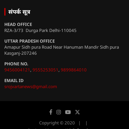
संपर्क सूत्र
HEAD OFFICE
RZA-3/73 Durga Park Delhi-110045
UTTAR PRADESH OFFICE
Amapur Sidh pura Road Near Hanuman Mandir Sidh pura
Kasganj-207246
PHONE NO.
9456004121
,
9555253051
,
9899864010
EMAIL ID
srojvartanews@gmail.com
Copyright © 2020