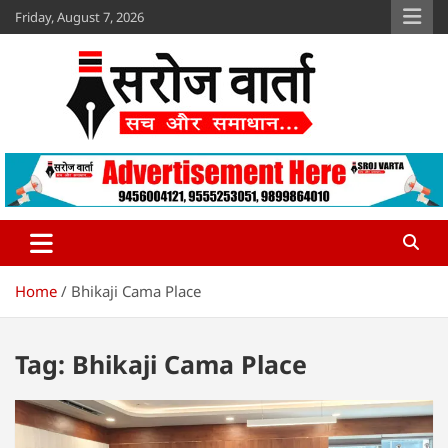
Skip
Friday, August 7, 2026
to
content
Sroj Varta
www.srojvarta.in
Home
Bhikaji Cama Place
Tag:
Bhikaji Cama Place