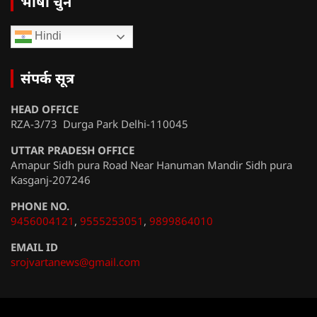
भाषा चुनें
Hindi
संपर्क सूत्र
HEAD OFFICE
RZA-3/73 Durga Park Delhi-110045
UTTAR PRADESH OFFICE
Amapur Sidh pura Road Near Hanuman Mandir Sidh pura
Kasganj-207246
PHONE NO.
9456004121
,
9555253051
,
9899864010
EMAIL ID
srojvartanews@gmail.com