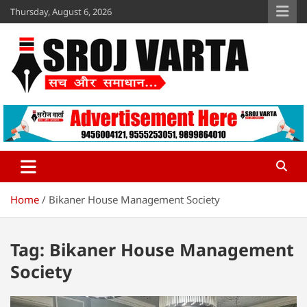
Skip
Thursday, August 6, 2026
to
content
Sroj Varta
www.srojvarta.in
Home
Bikaner House Management Society
Tag:
Bikaner House Management
Society