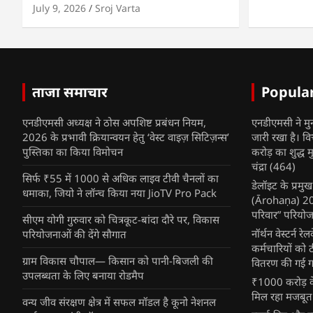
July 9, 2026
Sroj Varta
ताजा समाचार
Popula
एनडीएमसी अध्यक्ष ने ठोस अपशिष्ट प्रबंधन नियम,
एनडीएमसी ने मु
2026 के प्रभावी क्रियान्वयन हेतु ‘वेस्ट वाइज़ सिटिज़न्स’
जारी रखा है। व
पुस्तिका का किया विमोचन
करोड़ का शुद्ध म
चंद्रा
(464)
सिर्फ ₹55 में 1000 से अधिक लाइव टीवी चैनलों का
डेलॉइट के प्रम
धमाका, जियो ने लॉन्च किया नया JioTV Pro Pack
(Ārohaṇa) 2025
परिवार” परियोज
सीएम योगी गुरुवार को चित्रकूट-बांदा दौरे पर, विकास
नॉर्थन वेस्टर्न र
परियोजनाओं की देंगे सौगात
कर्मचारियों को 
ग्राम विकास चौपाल— किसान को पानी-बिजली की
वितरण की गई गर्
उपलब्धता के लिए बनाया रोडमैप
₹1000 करोड़ के
मिल रहा मजबूत
वन्य जीव संरक्षण क्षेत्र में सफल मॉडल है कूनो नेशनल