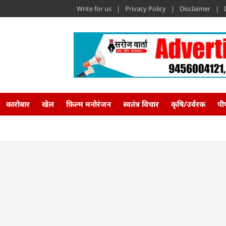
Write for us
Privacy Policy
Disclaimer
कारोबार
खेल
फ़िल्म मनोरंजन
स्वतंत्र विचार
कृषि/उर्वरक
पी