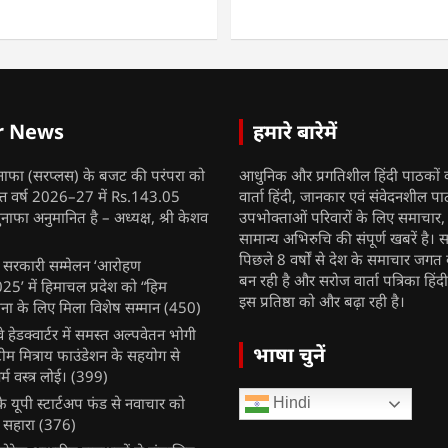
r News
हमारे बारेमें
नाफा (सरप्लस) के बजट की परंपरा को
आधुनिक और प्रगतिशील हिंदी पाठकों 
ित्त वर्ष 2026–27 में Rs.143.05
वार्ता हिंदी, जानकार एवं संवेदनशील प
ुनाफा अनुमानित है – अध्यक्ष, श्री केशव
उपभोक्ताओं परिवारों के लिए समाचार
सामान्य अभिरुचि की संपूर्ण खबरें है। स
पिछले 8 वर्षों से देश के समाचार जगत क
ुख सरकारी सम्मेलन ‘आरोहण
बन रही है और सरोज वार्ता पत्रिका हिंद
’ में हिमाचल प्रदेश को “हिम
इस प्रतिष्ठा को और बढ़ा रही है।
ना के लिए मिला विशेष सम्मान
(450)
ेलवे हेडक्वार्टर में समस्त अल्पवेतन भोगी
भाषा चुनें
टीम मित्राय फाउंडेशन के सहयोग से
म वस्त्र लोई।
(399)
 यूपी स्टार्टअप फंड से नवाचार को
Hindi
 सहारा
(376)