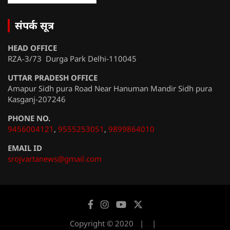
संपर्क सूत्र
HEAD OFFICE
RZA-3/73 Durga Park Delhi-110045
UTTAR PRADESH OFFICE
Amapur Sidh pura Road Near Hanuman Mandir Sidh pura
Kasganj-207246
PHONE NO.
9456004121
,
9555253051
,
9899864010
EMAIL ID
srojvartanews@gmail.com
Copyright © 2020