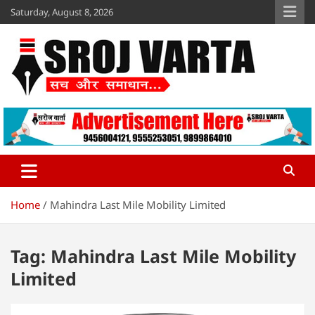
Skip
Saturday, August 8, 2026
to
content
Sroj Varta
www.srojvarta.in
Home
Mahindra Last Mile Mobility Limited
Tag:
Mahindra Last Mile Mobility
Limited