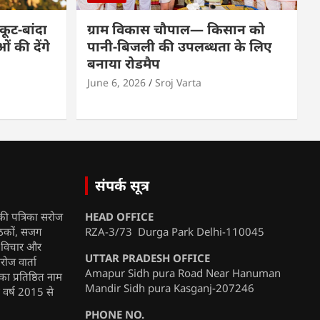
कूट-बांदा
ग्राम विकास चौपाल— किसान को
 की देंगे
पानी-बिजली की उपलब्धता के लिए
बनाया रोडमैप
June 6, 2026
Sroj Varta
संपर्क सूत्र
की पत्रिका सरोज
HEAD OFFICE
ाठकों, सजग
RZA-3/73 Durga Park Delhi-110045
, विचार और
UTTAR PRADESH OFFICE
रोज वार्ता
Amapur Sidh pura Road Near Hanuman
ा प्रतिष्ठित नाम
Mandir Sidh pura Kasganj-207246
ी वर्ष 2015 से
PHONE NO.