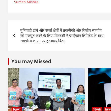
at
c
k
ar
Suman Mishra
s
e
e
e
A
b
dI
Post
p
o
n
बुनियादी ढांचे और ऊर्जा क्षेत्रों में तकनीकी और वित्तीय सहयोग
p
o
navigation
को मजबूत करने के लिए पीएफसी ने एमईकॉन लिमिटेड के साथ
k
समझौता ज्ञापन पर हस्ताक्षर किए।
You may Missed
दिल्ली
दिल्ली
फ़िल