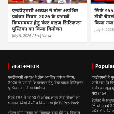
एनडीएमसी अध्यक्ष ने ठोस अपशिष्ट
सिर्फ ₹55
प्रबंधन नियम, 2026 के प्रभावी
टीवी चैनल
क्रियान्वयन हेतु ‘वेस्ट वाइज़ सिटिज़न्स’
किया नया
पुस्तिका का किया विमोचन
July 9, 2026
July 9, 2026
Sroj Varta
ताजा समाचार
Popula
एनडीएमसी अध्यक्ष ने ठोस अपशिष्ट प्रबंधन नियम,
एनडीएमसी ने मु
2026 के प्रभावी क्रियान्वयन हेतु ‘वेस्ट वाइज़ सिटिज़न्स’
जारी रखा है। व
पुस्तिका का किया विमोचन
करोड़ का शुद्ध म
चंद्रा
(464)
सिर्फ ₹55 में 1000 से अधिक लाइव टीवी चैनलों का
डेलॉइट के प्रम
धमाका, जियो ने लॉन्च किया नया JioTV Pro Pack
(Ārohaṇa) 2025
परिवार” परियोज
सीएम योगी गुरुवार को चित्रकूट-बांदा दौरे पर, विकास