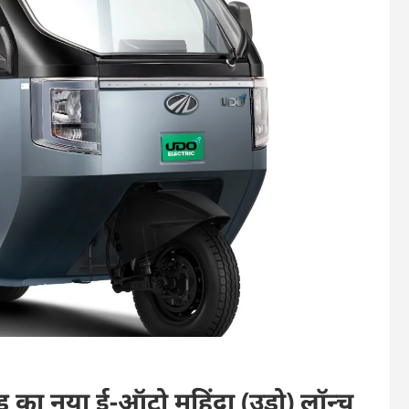
ड का नया ई-ऑटो महिंद्रा (उड़ो) लॉन्च