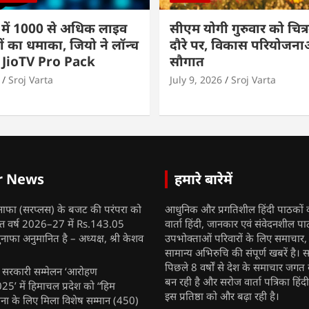
 में 1000 से अधिक लाइव
सीएम योगी गुरुवार को चित्र
ों का धमाका, जियो ने लॉन्च
दौरे पर, विकास परियोजनाओं
 JioTV Pro Pack
सौगात
Sroj Varta
July 9, 2026
Sroj Varta
r News
हमारे बारेमें
नाफा (सरप्लस) के बजट की परंपरा को
आधुनिक और प्रगतिशील हिंदी पाठकों 
ित्त वर्ष 2026–27 में Rs.143.05
वार्ता हिंदी, जानकार एवं संवेदनशील प
ुनाफा अनुमानित है – अध्यक्ष, श्री केशव
उपभोक्ताओं परिवारों के लिए समाचार
सामान्य अभिरुचि की संपूर्ण खबरें है। स
पिछले 8 वर्षों से देश के समाचार जगत क
ुख सरकारी सम्मेलन ‘आरोहण
बन रही है और सरोज वार्ता पत्रिका हिंद
’ में हिमाचल प्रदेश को “हिम
इस प्रतिष्ठा को और बढ़ा रही है।
ना के लिए मिला विशेष सम्मान
(450)