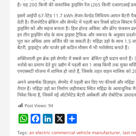
है। यह 200 किमी की वास्तविक ड्राइविंग रेंज (265 किमी एआरएआई प्रमाण
इसमें आईपी 67-रेटेड 11.7 kWh लेजर-वेल्डेड लिथियम-आयन बैटरी प
देती है। रीजनरेटिव ब्रेकिंग और सेगमेंट में पहली बार रिवर्स थ्रॉटल सिस्टम 
ड्राइविंग को और सहज बनाता है। हिल होल्ड असिस्ट और क्रीप फंक्शन ढलानों
इन तीन ड्राइविंग मोड के साथ ड्राइवर ट्रैफिक और जरूरत के अनुसार प्रदर
पूरा कर अधिक आय अर्जित की जा सकती है। महिंद्रा उड़ो के साथ 1.5 लाख
बैटरी, ड्राइवट्रेन और चार्जर इसे कठिन मौसम में भी भरोसेमंद बनाते हैं।
शक्तिशाली ड्रम ब्रेक इसे सेगमेंट में सबसे कम ब्रेकिंग दूरी प्रदान करते हैं
भरोसे का प्रमाण देते हुए उद्योग में पहली बार 1 लाख किमी तक मुफ्त सर्व
एनएक्सटी योजना में शामिल हो जाते हैं, जिसके तहत वाहन मालिक को 20 ल
अपने आकर्षक डिज़ाइन, सेगमेंट में पहली बार दिए गए फीचर्स और महिंद्रा की
तैयार है। महिंद्रा उड़ो का निर्माण ज़हीराबाद स्थित महिंद्रा के अत्याधुनिक मैन्
निवेश किया है, जिसमें नई ऑटोमेटेड बैटरी असेंबली और रोबोटिक उत्पादन ल
Post Views:
94
W
F
Li
X
S
h
a
n
h
Tags:
an electric commercial vehicle manufacturer
,
last m