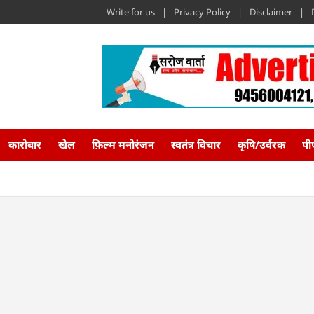
Write for us
Privacy Policy
Disclaimer
कारोबार
खेल
फ़िल्म मनोरंजन
स्वतंत्र विचार
कृषि/उर्वरक
पी