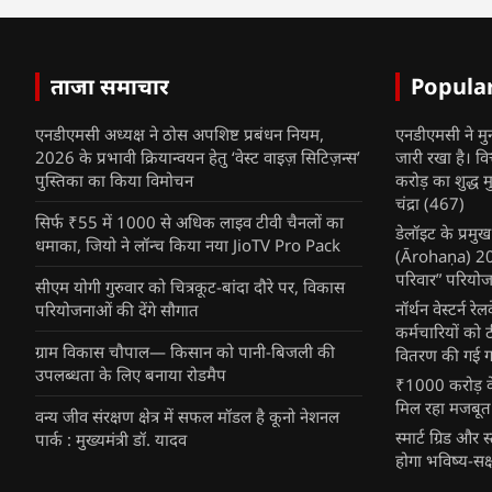
ताजा समाचार
Popula
एनडीएमसी अध्यक्ष ने ठोस अपशिष्ट प्रबंधन नियम,
एनडीएमसी ने मु
2026 के प्रभावी क्रियान्वयन हेतु ‘वेस्ट वाइज़ सिटिज़न्स’
जारी रखा है। व
पुस्तिका का किया विमोचन
करोड़ का शुद्ध म
चंद्रा
(467)
सिर्फ ₹55 में 1000 से अधिक लाइव टीवी चैनलों का
डेलॉइट के प्रम
धमाका, जियो ने लॉन्च किया नया JioTV Pro Pack
(Ārohaṇa) 2025
परिवार” परियोज
सीएम योगी गुरुवार को चित्रकूट-बांदा दौरे पर, विकास
नॉर्थन वेस्टर्न र
परियोजनाओं की देंगे सौगात
कर्मचारियों को 
ग्राम विकास चौपाल— किसान को पानी-बिजली की
वितरण की गई गर्
उपलब्धता के लिए बनाया रोडमैप
₹1000 करोड़ के
मिल रहा मजबूत
वन्य जीव संरक्षण क्षेत्र में सफल मॉडल है कूनो नेशनल
स्मार्ट ग्रिड औ
पार्क : मुख्यमंत्री डॉ. यादव
होगा भविष्य-सक्