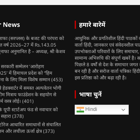
r News
हमारे बारेमें
नाफा (सरप्लस) के बजट की परंपरा को
आधुनिक और प्रगतिशील हिंदी पाठकों 
ित्त वर्ष 2026–27 में Rs.143.05
वार्ता हिंदी, जानकार एवं संवेदनशील प
ुनाफा अनुमानित है – अध्यक्ष, श्री केशव
उपभोक्ताओं परिवारों के लिए समाचार
सामान्य अभिरुचि की संपूर्ण खबरें है। स
पिछले 8 वर्षों से देश के समाचार जगत क
ुख सरकारी सम्मेलन ‘आरोहण
बन रही है और सरोज वार्ता पत्रिका हिंद
’ में हिमाचल प्रदेश को “हिम
इस प्रतिष्ठा को और बढ़ा रही है।
ना के लिए मिला विशेष सम्मान
(453)
ेलवे हेडक्वार्टर में समस्त अल्पवेतन भोगी
भाषा चुनें
टीम मित्राय फाउंडेशन के सहयोग से
म वस्त्र लोई।
(401)
 यूपी स्टार्टअप फंड से नवाचार को
Hindi
 सहारा
(378)
र स्टोरेज आधारित समाधानों से संचालित
षम और लचीला ऊर्जा क्षेत्र
(373)