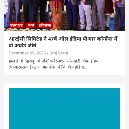
उत्तराखंड
पावर
हरियाणा
आरईसी लिमिटेड ने 47वें ऑल इंडिया पीआर कॉन्फ्रेंस में
दो अवॉर्ड जीते
December 29, 2025
Sroj Varta
हाल ही में देहरादून में पब्लिक रिलेशंस सोसाइटी ऑफ इंडिया
(पीआरएसआई) द्वारा आयोजित 47वें ऑल इंडिया…