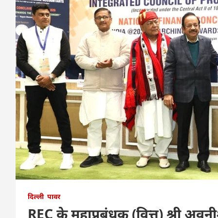
दिल्ली
पावर
REC के महाप्रबंधक (वित्त) श्री अवनीश