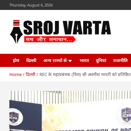
Skip
Thursday, August 6, 2026
to
content
Sroj Varta
www.srojvarta.in
होम
दिल्ली
अन्य राज्यों से
भारत
दुनियां
राजनीति
Home
दिल्ली
REC के महाप्रबंधक (वित्त) श्री अवनीश भारती को प्रतिष्ठित