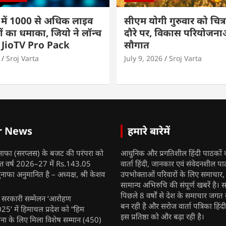
 में 1000 से अधिक लाइव
सीएम योगी गुरुवार को चित्र
ों का धमाका, जियो ने लॉन्च
दौरे पर, विकास परियोजनाओं
 JioTV Pro Pack
सौगात
Sroj Varta
July 9, 2026
Sroj Varta
r News
हमारे बारेमें
नाफा (सरप्लस) के बजट की परंपरा को
आधुनिक और प्रगतिशील हिंदी पाठकों 
ित्त वर्ष 2026–27 में Rs.143.05
वार्ता हिंदी, जानकार एवं संवेदनशील प
ुनाफा अनुमानित है – अध्यक्ष, श्री केशव
उपभोक्ताओं परिवारों के लिए समाचार
सामान्य अभिरुचि की संपूर्ण खबरें है। स
पिछले 8 वर्षों से देश के समाचार जगत क
ुख सरकारी सम्मेलन ‘आरोहण
बन रही है और सरोज वार्ता पत्रिका हिंद
’ में हिमाचल प्रदेश को “हिम
इस प्रतिष्ठा को और बढ़ा रही है।
ना के लिए मिला विशेष सम्मान
(450)