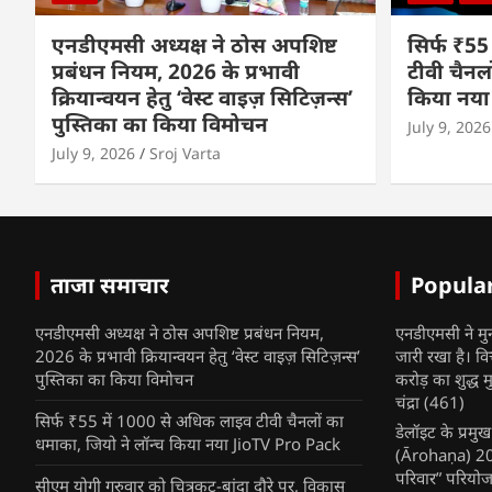
एनडीएमसी अध्यक्ष ने ठोस अपशिष्ट
सिर्फ ₹55
प्रबंधन नियम, 2026 के प्रभावी
टीवी चैनल
क्रियान्वयन हेतु ‘वेस्ट वाइज़ सिटिज़न्स’
किया नया
पुस्तिका का किया विमोचन
July 9, 2026
July 9, 2026
Sroj Varta
ताजा समाचार
Popula
एनडीएमसी अध्यक्ष ने ठोस अपशिष्ट प्रबंधन नियम,
एनडीएमसी ने मु
2026 के प्रभावी क्रियान्वयन हेतु ‘वेस्ट वाइज़ सिटिज़न्स’
जारी रखा है। व
पुस्तिका का किया विमोचन
करोड़ का शुद्ध म
चंद्रा
(461)
सिर्फ ₹55 में 1000 से अधिक लाइव टीवी चैनलों का
डेलॉइट के प्रम
धमाका, जियो ने लॉन्च किया नया JioTV Pro Pack
(Ārohaṇa) 2025
परिवार” परियोज
सीएम योगी गुरुवार को चित्रकूट-बांदा दौरे पर, विकास