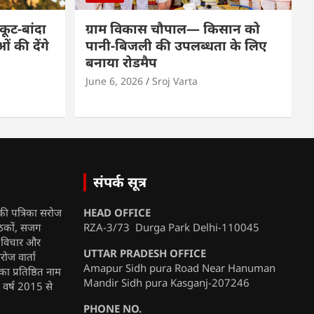
कूट-बांदा
ग्राम विकास चौपाल— किसान को
 की देंगे
पानी-बिजली की उपलब्धता के लिए
बनाया रोडमैप
June 6, 2026
Sroj Varta
संपर्क सूत्र
की पत्रिका सरोज
HEAD OFFICE
ाठकों, सजग
RZA-3/73 Durga Park Delhi-110045
, विचार और
UTTAR PRADESH OFFICE
रोज वार्ता
Amapur Sidh pura Road Near Hanuman
ा प्रतिष्ठित नाम
Mandir Sidh pura Kasganj-207246
ी वर्ष 2015 से
PHONE NO.