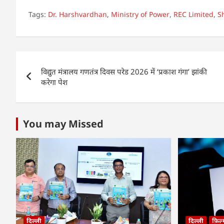
h
a
n
h
Tags:
Dr. Harshvardhan
,
Ministry of Power
,
REC Limited
,
S
at
c
k
ar
s
e
e
e
A
b
dI
Post
p
o
n
विद्युत मंत्रालय गणतंत्र दिवस परेड 2026 में ‘प्रकाश गंगा’ झांकी
navigation
p
o
करेगा पेश
k
You may Missed
दिल्ली
दिल्ली
फ़िल