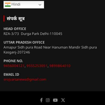
Hindi
संपर्क सूत्र
HEAD OFFICE
RZA-3/73 Durga Park Delhi-110045
UTTAR PRADESH OFFICE
Amapur Sidh pura Road Near Hanuman Mandir Sidh pura
Kasganj-207246
PHONE NO.
9456004121
,
9555253051
,
9899864010
EMAIL ID
srojvartanews@gmail.com