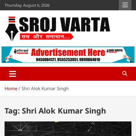
Skip
Thursday, August 6, 2026
to
content
Sroj Varta
www.srojvarta.in
Home
Shri Alok Kumar Singh
Tag:
Shri Alok Kumar Singh