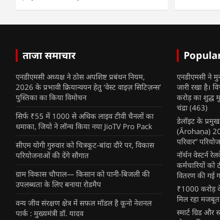
ताजा समाचार
Popula
एनडीएमसी अध्यक्ष ने ठोस अपशिष्ट प्रबंधन नियम,
एनडीएमसी ने मु
2026 के प्रभावी क्रियान्वयन हेतु ‘वेस्ट वाइज़ सिटिज़न्स’
जारी रखा है। व
पुस्तिका का किया विमोचन
करोड़ का शुद्ध म
चंद्रा
(463)
सिर्फ ₹55 में 1000 से अधिक लाइव टीवी चैनलों का
डेलॉइट के प्रम
धमाका, जियो ने लॉन्च किया नया JioTV Pro Pack
(Ārohaṇa) 2025
परिवार” परियोज
सीएम योगी गुरुवार को चित्रकूट-बांदा दौरे पर, विकास
नॉर्थन वेस्टर्न र
परियोजनाओं की देंगे सौगात
कर्मचारियों को 
ग्राम विकास चौपाल— किसान को पानी-बिजली की
वितरण की गई गर्
उपलब्धता के लिए बनाया रोडमैप
₹1000 करोड़ के
मिल रहा मजबूत
वन्य जीव संरक्षण क्षेत्र में सफल मॉडल है कूनो नेशनल
स्मार्ट ग्रिड औ
पार्क : मुख्यमंत्री डॉ. यादव