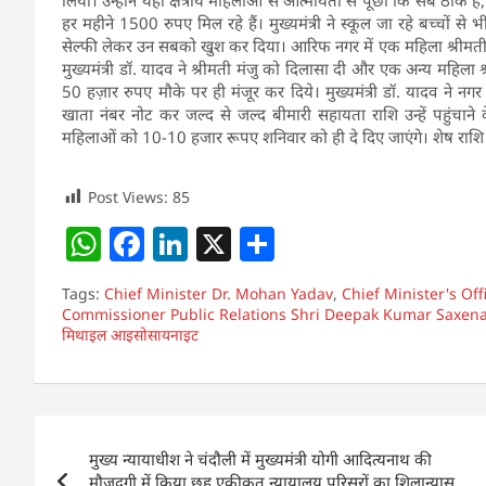
हर महीने 1500 रुपए मिल रहे हैं। मुख्यमंत्री ने स्कूल जा रहे बच्चों से
सेल्फी लेकर उन सबको खुश कर दिया। आरिफ नगर में एक महिला श्रीमती 
मुख्यमंत्री डॉ. यादव ने श्रीमती मंजु को दिलासा दी और एक अन्य महिला श्
50 हज़ार रुपए मौके पर ही मंजूर कर दिये। मुख्यमंत्री डॉ. यादव ने नग
खाता नंबर नोट कर जल्द से जल्द बीमारी सहायता राशि उन्हें पहुंचाने 
महिलाओं को 10-10 हजार रूपए शनिवार को ही दे दिए जाएंगे। शेष राशि भी
Post Views:
85
W
F
Li
X
S
h
a
n
h
Tags:
Chief Minister Dr. Mohan Yadav
,
Chief Minister's Off
at
c
k
ar
Commissioner Public Relations Shri Deepak Kumar Saxen
मिथाइल आइसोसायनाइट
s
e
e
e
A
b
dI
p
o
n
Post
p
o
मुख्य न्यायाधीश ने चंदौली में मुख्यमंत्री योगी आदित्यनाथ की
navigation
मौजूदगी में किया छह एकीकृत न्यायालय परिसरों का शिलान्यास