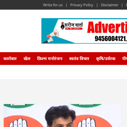
Write for us
Privacy Policy
Disclaimer
कारोबार
खेल
फ़िल्म मनोरंजन
स्वतंत्र विचार
कृषि/उर्वरक
पी