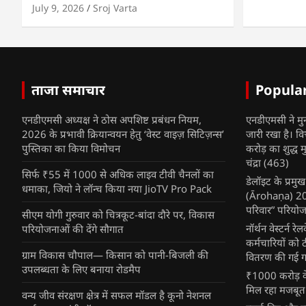
July 9, 2026
Sroj Varta
ताजा समाचार
Popula
एनडीएमसी अध्यक्ष ने ठोस अपशिष्ट प्रबंधन नियम,
एनडीएमसी ने मु
2026 के प्रभावी क्रियान्वयन हेतु ‘वेस्ट वाइज़ सिटिज़न्स’
जारी रखा है। व
पुस्तिका का किया विमोचन
करोड़ का शुद्ध म
चंद्रा
(463)
सिर्फ ₹55 में 1000 से अधिक लाइव टीवी चैनलों का
डेलॉइट के प्रम
धमाका, जियो ने लॉन्च किया नया JioTV Pro Pack
(Ārohaṇa) 2025
परिवार” परियोज
सीएम योगी गुरुवार को चित्रकूट-बांदा दौरे पर, विकास
नॉर्थन वेस्टर्न र
परियोजनाओं की देंगे सौगात
कर्मचारियों को 
ग्राम विकास चौपाल— किसान को पानी-बिजली की
वितरण की गई गर्
उपलब्धता के लिए बनाया रोडमैप
₹1000 करोड़ के
मिल रहा मजबूत
वन्य जीव संरक्षण क्षेत्र में सफल मॉडल है कूनो नेशनल