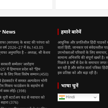
r News
हमारे बारेमें
नाफा (सरप्लस) के बजट की परंपरा को
आधुनिक और प्रगतिशील हिंदी पाठकों 
ित्त वर्ष 2026–27 में Rs.143.05
वार्ता हिंदी, जानकार एवं संवेदनशील प
ुनाफा अनुमानित है – अध्यक्ष, श्री केशव
उपभोक्ताओं परिवारों के लिए समाचार
सामान्य अभिरुचि की संपूर्ण खबरें है। स
पिछले 8 वर्षों से देश के समाचार जगत क
ुख सरकारी सम्मेलन ‘आरोहण
बन रही है और सरोज वार्ता पत्रिका हिंद
’ में हिमाचल प्रदेश को “हिम
इस प्रतिष्ठा को और बढ़ा रही है।
ना के लिए मिला विशेष सम्मान
(450)
ेलवे हेडक्वार्टर में समस्त अल्पवेतन भोगी
भाषा चुनें
टीम मित्राय फाउंडेशन के सहयोग से
म वस्त्र लोई।
(398)
 यूपी स्टार्टअप फंड से नवाचार को
Hindi
 सहारा
(376)