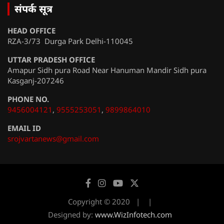
संपर्क सूत्र
HEAD OFFICE
RZA-3/73 Durga Park Delhi-110045
UTTAR PRADESH OFFICE
Amapur Sidh pura Road Near Hanuman Mandir Sidh pura
Kasganj-207246
PHONE NO.
9456004121
,
9555253051
,
9899864010
EMAIL ID
srojvartanews@gmail.com
Copyright © 2020
Designed by:
www.WizInfotech.com