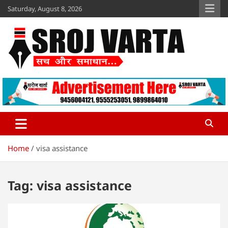
Skip
Saturday, August 8, 2026
to
content
Sroj Varta
www.srojvarta.in
Home
visa assistance
Tag:
visa assistance