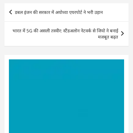
p
o
n
Post
p
o
डबल इंजन की सरकार में अयोध्या एयरपोर्ट ने भरी उड़ान
navigation
k
भारत में 5G की असली तस्वीर: स्टैंडअलोन नेटवर्क से जियो ने बनाई
मजबूत बढ़त