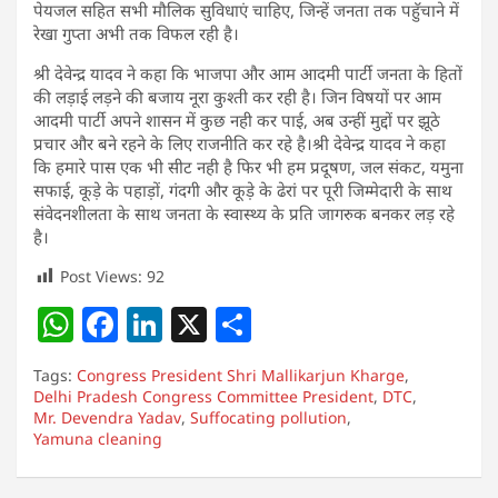
पेयजल सहित सभी मौलिक सुविधाएं चाहिए, जिन्हें जनता तक पहुॅचाने में
रेखा गुप्ता अभी तक विफल रही है।
श्री देवेन्द्र यादव ने कहा कि भाजपा और आम आदमी पार्टी जनता के हितों
की लड़ाई लड़ने की बजाय नूरा कुश्ती कर रही है। जिन विषयों पर आम
आदमी पार्टी अपने शासन में कुछ नही कर पाई, अब उन्हीं मुद्दों पर झूठे
प्रचार और बने रहने के लिए राजनीति कर रहे है।श्री देवेन्द्र यादव ने कहा
कि हमारे पास एक भी सीट नही है फिर भी हम प्रदूषण, जल संकट, यमुना
सफाई, कूड़े के पहाड़ों, गंदगी और कूड़े के ढेरां पर पूरी जिम्मेदारी के साथ
संवेदनशीलता के साथ जनता के स्वास्थ्य के प्रति जागरुक बनकर लड़ रहे
है।
Post Views:
92
W
F
Li
X
S
h
a
n
h
Tags:
Congress President Shri Mallikarjun Kharge
,
at
c
k
ar
Delhi Pradesh Congress Committee President
,
DTC
,
Mr. Devendra Yadav
s
e
e
,
Suffocating pollution
e
,
Yamuna cleaning
A
b
dI