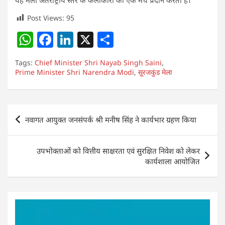
Post Views:
95
W
F
Li
X
S
h
a
n
h
Tags:
Chief Minister Shri Nayab Singh Saini
,
at
c
k
ar
Prime Minister Shri Narendra Modi
,
सूरजकुंड मेला
s
e
e
e
A
b
dI
Post
p
o
n
नवागत आयुक्त जनसंपर्क श्री मनीष सिंह ने कार्यभार ग्रहण किया
navigation
p
o
k
उपभोक्ताओं को वित्तीय साक्षरता एवं सुरक्षित निवेश को लेकर
कार्यशाला आयोजित