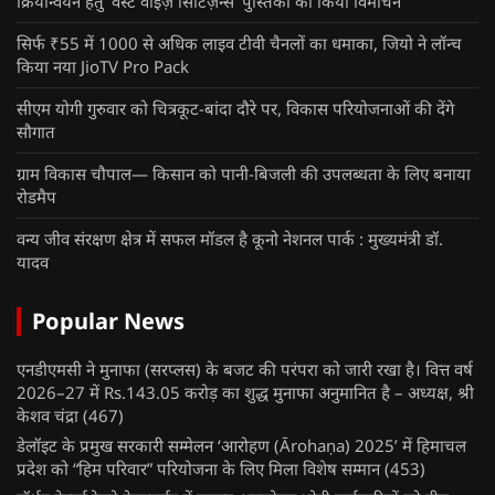
क्रियान्वयन हेतु ‘वेस्ट वाइज़ सिटिज़न्स’ पुस्तिका का किया विमोचन
सिर्फ ₹55 में 1000 से अधिक लाइव टीवी चैनलों का धमाका, जियो ने लॉन्च
किया नया JioTV Pro Pack
सीएम योगी गुरुवार को चित्रकूट-बांदा दौरे पर, विकास परियोजनाओं की देंगे
सौगात
ग्राम विकास चौपाल— किसान को पानी-बिजली की उपलब्धता के लिए बनाया
रोडमैप
वन्य जीव संरक्षण क्षेत्र में सफल मॉडल है कूनो नेशनल पार्क : मुख्यमंत्री डॉ.
यादव
Popular News
एनडीएमसी ने मुनाफा (सरप्लस) के बजट की परंपरा को जारी रखा है। वित्त वर्ष
2026–27 में Rs.143.05 करोड़ का शुद्ध मुनाफा अनुमानित है – अध्यक्ष, श्री
केशव चंद्रा
(467)
डेलॉइट के प्रमुख सरकारी सम्मेलन ‘आरोहण (Ārohaṇa) 2025’ में हिमाचल
प्रदेश को “हिम परिवार” परियोजना के लिए मिला विशेष सम्मान
(453)