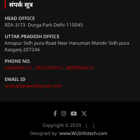
संपर्क सूत्र
HEAD OFFICE
RZA-3/73 Durga Park Delhi-110045
UTTAR PRADESH OFFICE
Amapur Sidh pura Road Near Hanuman Mandir Sidh pura
Kasganj-207246
PHONE NO.
9456004121
,
9555253051
,
9899864010
EMAIL ID
srojvartanews@gmail.com
Copyright © 2020
Designed by:
www.WizInfotech.com